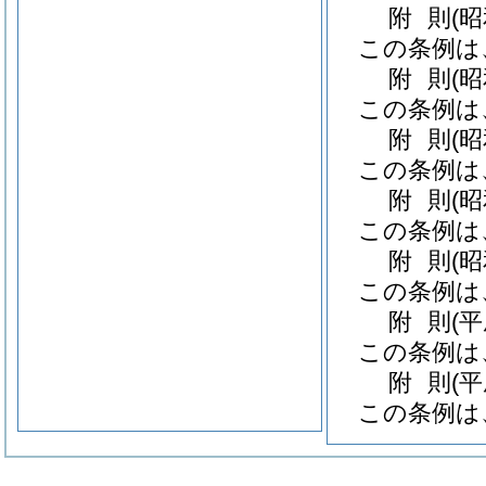
附
則
(
この条例は
附
則
(
この条例は
附
則
(
この条例は
附
則
(昭
この条例は
附
則
(
この条例は
附
則
(
この条例は
附
則
(
この条例は