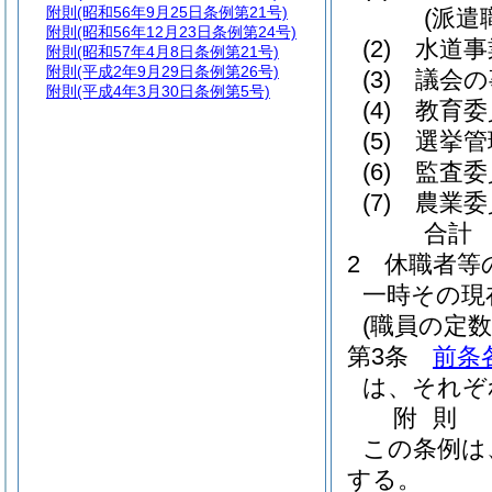
附則
(昭和56年9月25日条例第21号)
(派遣
附則
(昭和56年12月23日条例第24号)
(2)
水道事
附則
(昭和57年4月8日条例第21号)
附則
(平成2年9月29日条例第26号)
(3)
議会の
附則
(平成4年3月30日条例第5号)
(4)
教育委
(5)
選挙管
(6)
監査委
(7)
農業委
合計 
2
休職者等
一時その現
(職員の定数
第3条
前条
は、それぞ
附
則
この条例は
する。