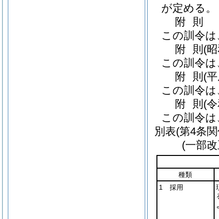
が定める。
附
則
この訓令は
附
則
(
この訓令は
附
則
(
この訓令は
附
則
(
この訓令は
別表
(第4条関
(一部改
種類
1 採用