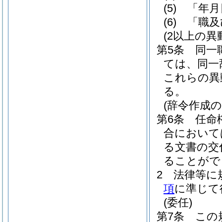
(5)
「年月
(6)
「職及
(2以上の異
第5条
同一
ては、同一
これらの異
る。
(辞令作成の
第6条
任命
合において
る文書の交
ることがで
2
法律等に
項
に準じて
(委任)
第7条
この