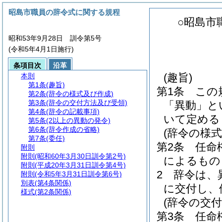
昭島市職員の辞令式に関する規程
○昭島市
昭和53年9月28日 訓令第5号
(令和5年4月1日施行)
条項目次
沿革
(趣旨)
本則
第1条
(趣旨)
第1条
この
第2条
(辞令の様式及び作成)
第3条
(辞令の交付方法及び受領)
「異動」と
第4条
(辞令の記載事項)
いて定める
第5条
(2以上の異動の発令)
第6条
(辞令作成の省略)
(辞令の様式
第7条
(委任)
第2条
任命
附則
附則
(昭和60年3月30日訓令第2号)
によるもの
附則
(平成20年3月31日訓令第4号)
2
辞令は、
附則
(令和5年3月31日訓令第6号)
別表
(第4条関係)
に交付し、
様式
(第2条関係)
(辞令の交
第3条
任命