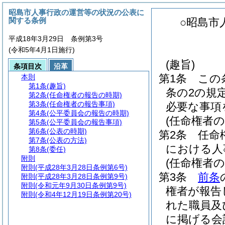
昭島市人事行政の運営等の状況の公表に
関する条例
○昭島市
平成18年3月29日 条例第3号
(令和5年4月1日施行)
(趣旨)
条項目次
沿革
第1条
この
本則
第1条
(趣旨)
条の2の規
第2条
(任命権者の報告の時期)
第3条
(任命権者の報告事項)
必要な事項
第4条
(公平委員会の報告の時期)
(任命権者の
第5条
(公平委員会の報告事項)
第6条
(公表の時期)
第2条
任命
第7条
(公表の方法)
における人
第8条
(委任)
附則
(任命権者の
附則
(平成28年3月28日条例第6号)
第3条
前条
附則
(平成28年3月28日条例第9号)
附則
(令和元年9月30日条例第9号)
権者が報告
附則
(令和4年12月19日条例第20号)
れた職員及
に掲げる会