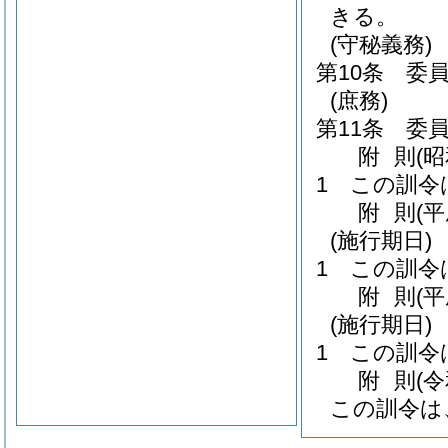
きる。
(守秘義務)
第10条
委
(庶務)
第11条
委
附
則
(
1
この訓令
附
則
(
(施行期日)
1
この訓令
附
則
(
(施行期日)
1
この訓令
附
則
(
この訓令は