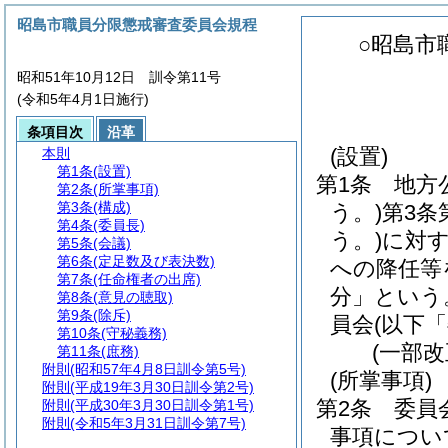
昭島市職員分限懲戒審査委員会規程
○昭島市
昭和51年10月12日 訓令第11号
(令和5年4月1日施行)
条項目次
沿革
(設置)
本則
第1条
(設置)
第1条
地方
第2条
(所掌事項)
第3条
(構成)
う。)
第3条
第4条
(委員長)
う。)
に対
第5条
(会議)
第6条
(定足数及び表決数)
への降任等
第7条
(任命権者の出席)
分」という
第8条
(意見の聴取)
第9条
(除斥)
員会
(以下
第10条
(守秘義務)
(一部改
第11条
(庶務)
附則
(昭和57年4月8日訓令第5号)
(所掌事項)
附則
(平成19年3月30日訓令第2号)
第2条
委員
附則
(平成30年3月30日訓令第1号)
附則
(令和5年3月31日訓令第7号)
事項につい