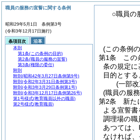
職員の服務の宣誓に関する条例
○職員の
昭和29年5月1日 条例第3号
(令和3年12月17日施行)
条項目次
沿革
(この条例の
本則
第1条
(この条例の目的)
第1条
この
第2条
(職員の服務の宣誓)
第3条
(権限の委任)
条の規定に
附則
目的とする
附則
(昭和42年3月27日条例第9号)
附則
(令和2年3月31日条例第3号)
(一部改
附則
(令和3年3月29日条例第1号)
(職員の服務
附則
(令和3年12月17日条例第26号)
第1号様式
(教育職員以外の職員)
第2条
新た
第2号様式
(教育職員)
よる宣誓書
調理場の職
あつては、
なければ、