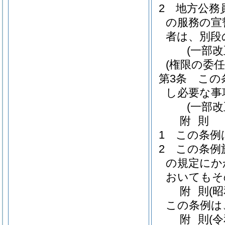
2
地方公務
の服務の宣
者は、別段
(一部改
(権限の委任
第3条
この
し必要な事
(一部改
附
則
1
この条例
2
この条例
の規定にか
おいてもそ
附
則
(
この条例は
附
則
(