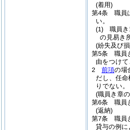
(着用)
第4条
職員
い。
(1)
職員き
の見易き
(紛失及び損
第5条
職員
由をつけて
2
前項
の場
だし、任命
りでない。
(職員き章
第6条
職員
(返納)
第7条
職員
貸与の例に