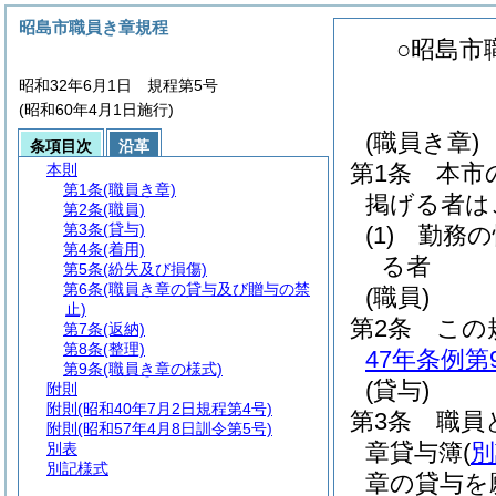
昭島市職員き章規程
○昭島市
昭和32年6月1日 規程第5号
(昭和60年4月1日施行)
(職員き章)
条項目次
沿革
第1条
本市
本則
第1条
(職員き章)
掲げる者は
第2条
(職員)
第3条
(貸与)
(1)
勤務の
第4条
(着用)
る者
第5条
(紛失及び損傷)
第6条
(職員き章の貸与及び贈与の禁
(職員)
止)
第2条
この
第7条
(返納)
第8条
(整理)
47年条例第
第9条
(職員き章の様式)
(貸与)
附則
附則
(昭和40年7月2日規程第4号)
第3条
職員
附則
(昭和57年4月8日訓令第5号)
章貸与簿
(
別
別表
別記様式
章の貸与を