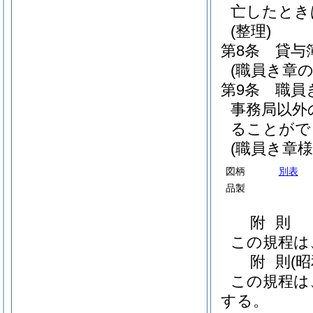
亡したとき
(整理)
第8条
貸与
(職員き章の
第9条
職員
事務局以外
ることがで
(職員き章様
図柄
別表
品製
附
則
この規程は
附
則
(
この規程は
する。