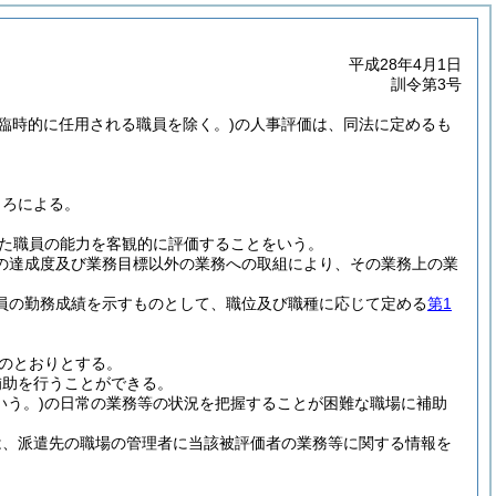
平成28年4月1日
訓令第3号
り臨時的に任用される職員を除く。)
の人事評価は、同法に定めるも
ころによる。
た職員の能力を客観的に評価することをいう。
の達成度及び業務目標以外の業務への取組により、その業務上の業
員の勤務成績を示すものとして、職位及び職種に応じて定める
第1
のとおりとする。
補助を行うことができる。
いう。)
の日常の業務等の状況を把握することが困難な職場に補助
は、派遣先の職場の管理者に当該被評価者の業務等に関する情報を