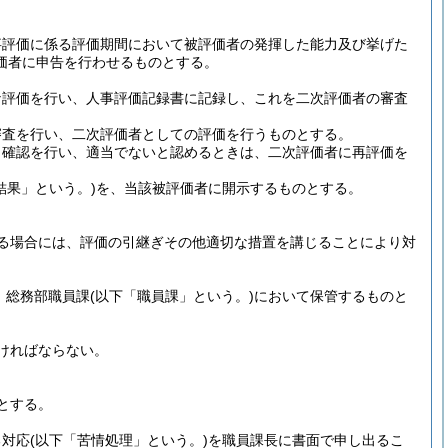
事評価に係る評価期間において被評価者の発揮した能力及び挙げた
価者に申告を行わせるものとする。
な評価を行い、人事評価記録書に記録し、これを二次評価者の審査
審査を行い、二次評価者としての評価を行うものとする。
ら確認を行い、適当でないと認めるときは、二次評価者に再評価を
結果」という。)
を、当該被評価者に開示するものとする。
る場合には、評価の引継ぎその他適切な措置を講じることにより対
、総務部職員課
(以下「職員課」という。)
において保管するものと
ければならない。
とする。
る対応
(以下「苦情処理」という。)
を職員課長に書面で申し出るこ