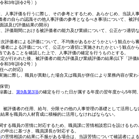
令和3年訓令2号〕)
は、人事評価を行うに際し、その参考とするため、あらかじめ、当該人
価者の自らの認識その他人事評価の参考となるべき事項について、被評
、面談及び評価結果の開示)
は、評価期間における被評価者の能力及び業績について、公正かつ適切
一次評価者による評価について、不均衡があるかどうかという観点から
評価者による評価について、公正かつ適切に実施されたかという観点か
当であることを確認した上で、人事評価の確定を行うものとする。
確定が行われた後、被評価者の能力評価及び業績評価の結果
(以下「評価
令和3年訓令2号〕)
任への対応)
実施に際し、職員が異動した場合又は職員が併任により業務内容が変わ
。
保管)
録書は、
第9条第3項
の確定を行った日が属する年度の翌年度から5年間
、被評価者の任用、給与、分限その他の人事管理の基礎として活用しな
価結果を職員の人材育成に積極的に活用しなければならない。
関する職員の苦情に対応するため、職員課に苦情相談窓口を設けるもの
員の申出に基づき、職員課長が対応する。
項
の苦情相談の結果に不服がある場合は、当該苦情について確認者によ