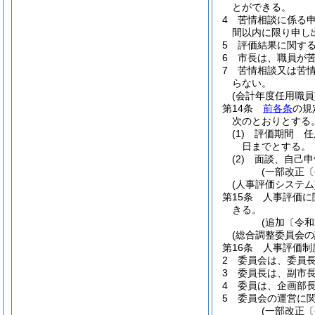
とができる。
4
苦情相談に係る
間以内に限り申し
5
評価結果に関す
6
市長は、職員が
7
苦情相談又は苦
らない。
(会計年度任用職員
第14条
前各条
の規
次のとおりとする
(1)
評価期間 任
日までとする。
(2)
面談、自己申
(一部改正〔
(人事評価システム
第15条
人事評価に
きる。
(追加〔令和
(総合調整委員会の
第16条
人事評価制
2
委員会は、委員
3
委員長は、副市
4
委員は、企画部
5
委員会の運営に
(一部改正〔