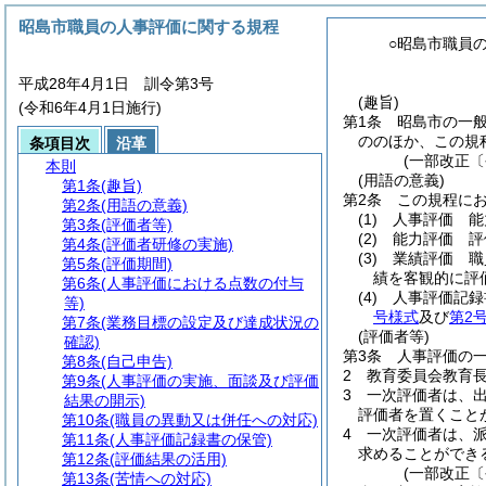
昭島市職員の人事評価に関する規程
○昭島市職員
平成28年4月1日 訓令第3号
(趣旨)
(令和6年4月1日施行)
第1条
昭島市の一
ののほか、この規
条項目次
沿革
(一部改正〔
本則
(用語の意義)
第1条
(趣旨)
第2条
この規程に
第2条
(用語の意義)
(1)
人事評価 能
第3条
(評価者等)
(2)
能力評価 評
第4条
(評価者研修の実施)
(3)
業績評価 職
第5条
(評価期間)
績を客観的に評
第6条
(人事評価における点数の付与
(4)
人事評価記録
等)
号様式
及び
第2
第7条
(業務目標の設定及び達成状況の
(評価者等)
確認)
第3条
人事評価の
第8条
(自己申告)
2
教育委員会教育
第9条
(人事評価の実施、面談及び評価
3
一次評価者は、
結果の開示)
評価者を置くこと
第10条
(職員の異動又は併任への対応)
4
一次評価者は、
第11条
(人事評価記録書の保管)
求めることができ
第12条
(評価結果の活用)
(一部改正〔
第13条
(苦情への対応)