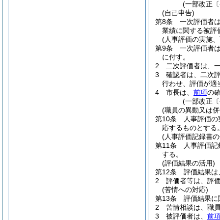
(一部改正〔
(自己申告)
第8条
一次評価者
業績に関する被評
(人事評価の実施
第9条
一次評価者
に付す。
2
二次評価者は、
3
確認者は、二次
行わせ、評価が適
4
市長は、
前項
の
(一部改正〔
(職員の異動又は併
第10条
人事評価の
応するものとする
(人事評価記録書の
第11条
人事評価記
する。
(評価結果の活用)
第12条
評価結果は
2
評価者等は、評
(苦情への対応)
第13条
評価結果に
2
苦情相談は、職
3
被評価者は、
前