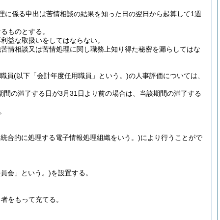
理に係る申出は苦情相談の結果を知った日の翌日から起算して1週
けるものとする。
不利益な取扱いをしてはならない。
他苦情相談又は苦情処理に関し職務上知り得た秘密を漏らしてはな
用職員
(以下「会計年度任用職員」という。)
の人事評価については、
期間の満了する日が3月31日より前の場合は、当該期間の満了する
。
を統合的に処理する電子情報処理組織をいう。)
により行うことがで
委員会」という。)
を設置する。
る者をもって充てる。