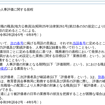
の人事評価に関する規程
般職の職員
(地方公務員法
(昭和25年法律第261号)
第22条の3の規定によ
程の定めるところによる。
令和2年訓令5号・6年8号〕)
おいて、
次の各号
に掲げる用語の意義は、それぞれ
当該各号
に定めると
力評価及び業績評価を、人事評価記録書を用いて行うことをいう。
価項目ごとに定める着眼点に基づき、職務遂行の過程において発揮され
員があらかじめ設定した業務に関する目標
(以下「業務目標」という。)
価することをいう。
書 人事評価の対象となる期間
(以下「評価期間」という。)
における職
号様式
による書面をいう。
一次評価者、二次評価者及び確認者
(以下「評価者等」という。)
は、
別表
長は、教育委員会事務局に勤務する部長及び課長の評価に際し、評価の
出先職場への配置により人事評価の対象となる職員
(以下「被評価者」と
ができる。
派遣により被評価者の日常の業務等の状況を把握することが困難な場合
る。
令和3年訓令2号・4年5号〕)