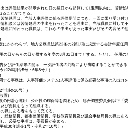
申出は評価結果が開示された日の翌日から起算して1週間以内に、苦情処
出ることができる。
る苦情処理は、当該人事評価に係る評価期間につき、一回に限り受け付
苦情相談又は苦情処理の申出を行ったことを理由に、当該職員に対して
情処理に関わった職員は、これらの申出があった事実及びその内容その
)
定にかかわらず、地方公務員法第22条の2第1項に規定する会計年度任
。
用の日からその日が属する年度の3月31日までとする。
ただし、任用の
告及び評価結果の開示 一次評価者の判断により省略することができる
令和2年訓令5号・6年8号〕)
)
関する事務は、人事評価システム
(人事評価に係る必要な事項の入出力
2年訓令10号〕)
設置)
度の円滑な運用、公正性の確保等を図るため、総合調整委員会
(以下「
長及び委員をもって組織する。
長の職にある者をもって充てる。
長、総務部長、都市整備部長、学校教育部長及び議会事務局長の職にあ
関し、必要な事項は、委員長が定める。
平成30年訓令1号・令和2年10号〕)