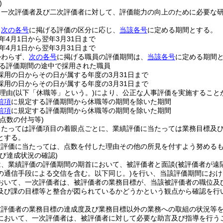
)
、一次評価者及び二次評価者に対して、評価能力の向上のために必要な
、
次の各号
に掲げる評価の区分に応じ、
当該各号
に定める期間とする。
年4月1日から翌年3月31日まで
年4月1日から翌年3月31日まで
かわらず、
次の各号
に掲げる職員の評価期間は、
当該各号
に定める期間
る評価期間の途中で採用された職員
採用の日からその日が属する年度の3月31日まで
採用の日からその日が属する年度の3月31日まで
理由
(以下「休職等」という。)
により、公正な人事評価を実施すること
前項
に規定する評価期間から休職等の期間を除いた期間
前項
に規定する評価期間から休職等の期間を除いた期間
点数の付与等)
当たっては評価項目の着眼点ごとに、業績評価に当たっては業務目標及
とする。
績評価に当たっては、点数を付した理由その他の所見を付すよう努める
び達成状況の確認)
は、業績評価の評価期間の期首において、被評価者と面談
(被評価者が
の通信手段による交信を含む。以下同じ。)
を行い、当該評価期間におけ
おいて、一次評価者は、被評価者の業務目標が、当該被評価者の職位及
及び課の目標等と整合が図られているかどうかという観点から確認を行
被評価者の業務目標の達成度及び業務目標以外の業務への取組の状況等
において、一次評価者は、被評価者に対して必要な助言及び指導を行う