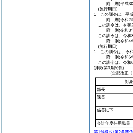
附
則
(平成3
(施行期日)
1
この訓令は、平成
附
則
(令和2
この訓令は、令和
附
則
(令和3
この訓令は、令和
附
則
(令和4
(施行期日)
1
この訓令は、令和
附
則
(令和6
この訓令は、令和
別表
(第3条関係)
(全部改正〔
対
部長
課長
係長以下
会計年度任用職員
第1号様式
(第2条関係