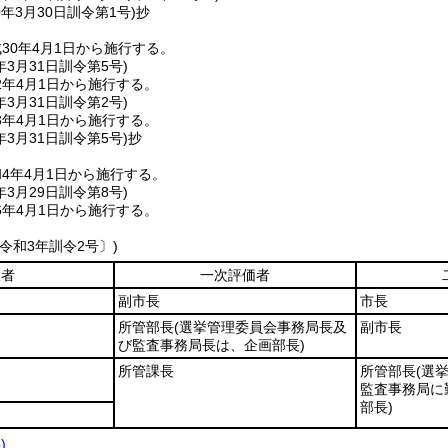
0年3月30日
訓令第1号)
抄
30年4月1日から施行する。
年3月31日
訓令第5号)
2年4月1日から施行する。
年3月31日
訓令第2号)
3年4月1日から施行する。
年3月31日
訓令第5号)
抄
4年4月1日から施行する。
年3月29日
訓令第8号)
6年4月1日から施行する。
令和3年訓令2号〕)
象者
一次評価者
副市長
市長
所管部長
(選挙管理委員会事務局長及
副市長
び監査事務局長は、企画部長)
所管課長
所管部長
(選
監査事務局に
部長)
)