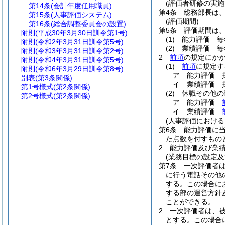
(評価者研修の実施
第14条
(会計年度任用職員)
第4条
総務部長は
第15条
(人事評価システム)
(評価期間)
第16条
(総合調整委員会の設置)
第5条
評価期間は
附則
(平成30年3月30日訓令第1号)
(1)
能力評価 毎
附則
(令和2年3月31日訓令第5号)
(2)
業績評価 毎
附則
(令和3年3月31日訓令第2号)
2
前項
の規定にか
附則
(令和4年3月31日訓令第5号)
(1)
前項
に規定す
附則
(令和6年3月29日訓令第8号)
ア
能力評価 
別表
(第3条関係)
イ
業績評価 
第1号様式
(第2条関係)
(2)
休職その他の
第2号様式
(第2条関係)
ア
能力評価
イ
業績評価
(人事評価における
第6条
能力評価に
た点数を付すもの
2
能力評価及び業
(業務目標の設定及
第7条
一次評価者
に行う電話その他
する。
この場合に
する部の運営方針
ことができる。
2
一次評価者は、
とする。
この場合