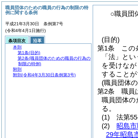
職員団体のための職員の行為の制限の特
例に関する条例
○職員団
平成21年3月30日 条例第7号
(令和4年4月1日施行)
(目的)
条項目次
沿革
第1条
この
本則
第1条
(目的)
「法」とい
第2条
(職員団体のための職員の行為の
制限の特例)
を受けなが
附則
することが
附則
(令和4年3月30日条例第3号)
(職員団体
第2条
職員
職員団体の
る。
(1)
法第5
(2)
昭島市
29年昭島