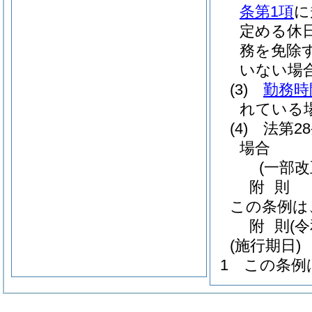
条第1項
に
定める休
務を免除
いない場
(3)
勤務時
れている
(4)
法第2
場合
(一部改
附
則
この条例は
附
則
(
(施行期日)
1
この条例