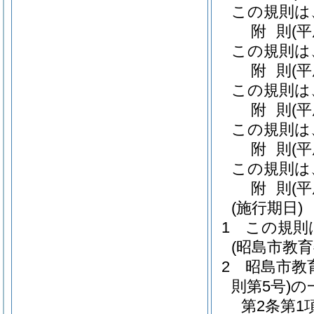
この規則は
附
則
(
この規則は
附
則
(
この規則は
附
則
(
この規則は
附
則
(平
この規則は
附
則
(
(施行期日)
1
この規則
(昭島市教
2
昭島市教
則第5号)
の
第2条第