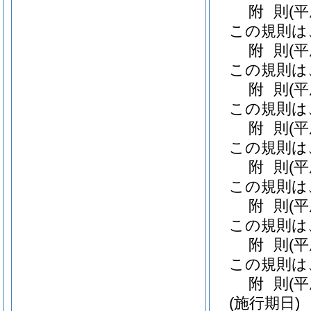
附
則
(
この規則は
附
則
(
この規則は
附
則
(
この規則は
附
則
(
この規則は
附
則
(平
この規則は
附
則
(平
この規則は
附
則
(
この規則は
附
則
(
(施行期日)