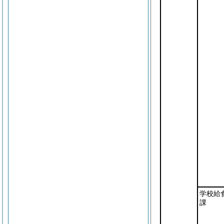
学校給
課