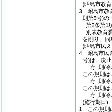
(昭島市教
3
昭島市教
則第5号)
の
第2条第
別表教育
を削り、同
(昭島市民
4
昭島市民
号)
は、廃
附
則
(
この規則は
附
則
(
この規則は
附
則
(
(施行期日)
1
この規則