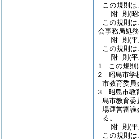
この規則は
附
則
(
この規則は
会事務局処務
附
則
(
この規則は
附
則
(
1
この規則
2
昭島市学
市教育委員
3
昭島市教
島市教育委
場運営審議
る。
附
則
(
この規則は