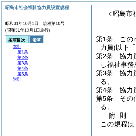
昭島市社会福祉協力員設置規程
○昭島市
昭和31年10月1日 規程第10号
(昭和31年10月1日施行)
第1条
この
条項目次
沿革
力員
(以下
本則
第1条
第2条
協力
第2条
第3条
し福祉事務
第4条
第3条
協力
第5条
附則
る。
第4条
協力
第5条
その
る。
附
則
この規程は