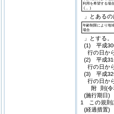
利用を希望する場
く。)
」とあるの
年齢制限により地
場合
」とする。
(1)
平成3
行の日から
(2)
平成3
行の日から
(3)
平成3
行の日から
附
則
(
(施行期日)
1
この規則
(経過措置)