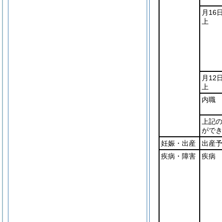
月16
上
月12
上
内職
上記
がで
妊娠・出産
出産予
疾病・障害
疾病