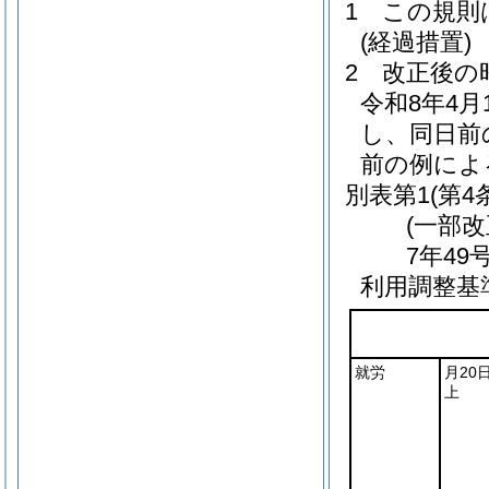
1
この規則
(経過措置)
2
改正後の
令和8年4
し、同日前
前の例によ
別表第1
(第4
(一部改
7年49
利用調整基
就労
月20
上