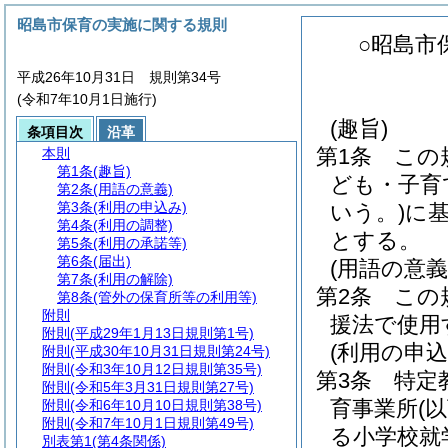
昭島市保育の実施に関する規則
○昭島市
平成26年10月31日 規則第34号
(令和7年10月1日施行)
(趣旨)
条項目次
沿革
第1条
この
本則
第1条
(趣旨)
ども・子育
第2条
(用語の意義)
第3条
(利用の申込み)
いう。)
に
第4条
(利用の調整)
とする。
第5条
(利用の承諾等)
第6条
(届出)
(用語の意義
第7条
(利用の解除)
第2条
この
第8条
(管外の保育所等の利用等)
附則
援法で使用
附則
(平成29年1月13日規則第1号)
(利用の申込
附則
(平成30年10月31日規則第24号)
附則
(令和3年10月12日規則第35号)
第3条
特定
附則
(令和5年3月31日規則第27号)
育事業所
(
附則
(令和6年10月10日規則第38号)
附則
(令和7年10月1日規則第49号)
る小学校就
別表第1
(第4条関係)