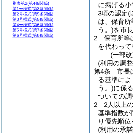
別表第2
(第4条関係)
に掲げる小
第1号様式
(第3条関係)
3項の認定
第2号様式
(第5条関係)
第3号様式
(第5条関係)
は、保育所
第4号様式
(第6条関係)
う。)
を市
第5号様式
(第7条関係)
第6号様式
(第8条関係)
2
保育所等
を代わって
(一部改
(利用の調整
第4条
市長
る基準によ
う。)
に係
ついての調
2
2人以上
基準指数が
り優先順位
(利用の承諾