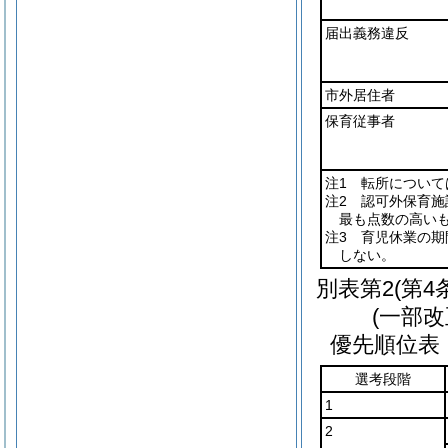
届出義務違反
市外居住者
保育従事者
注1 転所につい
注2 認可外保育
最も点数の高い
注3 育児休業の
しない。
別表第2
(第4
(一部改
優先順位表
選考段階
1
2