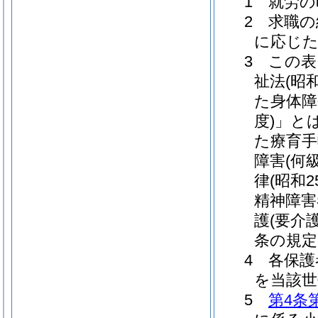
1 就労
2 求職
に応じた
3 この
祉法(昭
た身体障
度)」と
た療育手
障害(何
律(昭和
精神障害
護(要介
条の規定
4 各保
を当該世
5
第4条