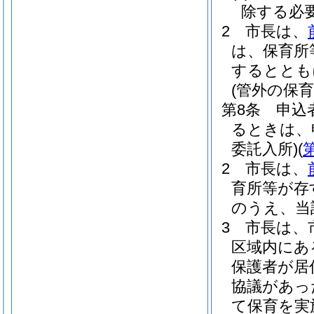
除する必
2
市長は、
は、保育所
するととも
(管外の保
第8条
申込
るときは、
委託入所)
(
2
市長は、
育所等が存
のうえ、当
3
市長は、
区域内にあ
保護者が居
協議があっ
て保育を実