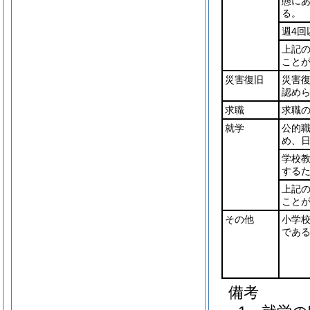
態にあ
る。
週4回
上記
こと
災害復旧
災害
認め
求職
求職
就学
公的
め、
学校
する
上記
こと
その他
小学
であ
備考