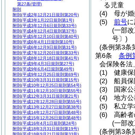
る児童
第27条
(管理)
附則
(4)
母が婚
附則
(平成2年12月21日規則第20号)
附則
(平成3年1月22日規則第1号)
(5)
前号
に
附則
(平成3年12月6日規則第33号)
(一部改
附則
(平成4年12月4日規則第37号)
附則
(平成5年12月10日規則第40号)
号〕)
附則
(平成6年4月1日規則第10号)
(条例第3条
附則
(平成6年12月9日規則第31号)
附則
(平成7年12月20日規則第33号)
第6条
条例
附則
(平成8年12月18日規則第41号)
会保険各法
附則
(平成9年4月3日規則第27号)
附則
(平成9年6月4日規則第49号)
(1)
健康保
附則
(平成9年12月25日規則第69号)
(2)
船員保
附則
(平成10年3月31日規則第15号)
附則
(平成10年12月25日規則第54号)
(3)
国家公
附則
(平成11年12月10日規則第55号)
附則
(平成12年3月31日規則第21号)
(4)
地方公
附則
(平成12年12月28日規則第55号)
(5)
私立学
附則
(平成13年12月27日規則第38号)
附則
(平成14年12月27日規則第48号)
(6)
高齢者
附則
(平成15年12月26日規則第48号)
(一部改
附則
(平成16年4月1日規則第24号)
附則
(平成18年3月31日規則第19号)
(条例第3
附則
(平成18年9月21日規則第33号)