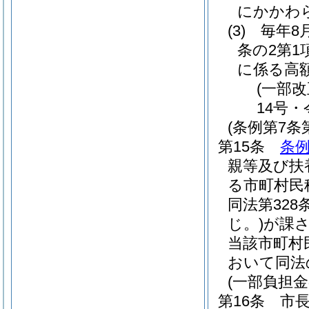
にかかわら
(3)
毎年8
条の2第
に係る高額
(一部改
14号・
(条例第7条
第15条
条例
親等及び扶
る市町村民
同法第32
じ。)
が課
当該市町村
おいて同法
(一部負担
第16条
市