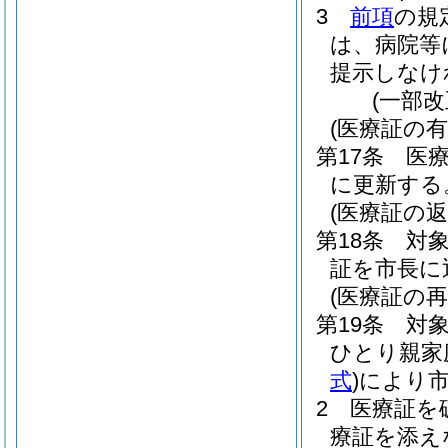
3
前項
の規
は、病院等
提示しなけ
(一部改
(医療証の有
第17条
医療
に更新する
(医療証の返
第18条
対
証を市長に
(医療証の再
第19条
対
ひとり親家
式
)
により
2
医療証を
療証を添え