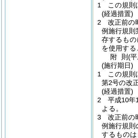
1
この規則
(経過措置)
2
改正前の
例施行規則
存するもの
を使用する
附
則
(平
(施行期日)
1
この規則
第2号の改
(経過措置)
2
平成10
よる。
3
改正前の
例施行規則
するものは