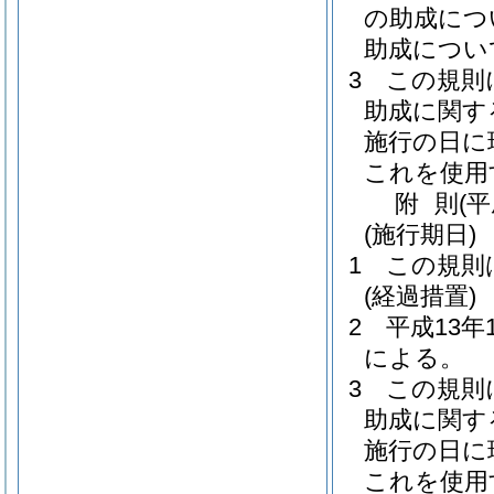
の助成につ
助成につい
3
この規則
助成に関す
施行の日に
これを使用
附
則
(平
(施行期日)
1
この規則
(経過措置)
2
平成13
による。
3
この規則
助成に関す
施行の日に
これを使用