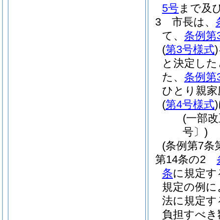
5号
まで及
3
市長は、
て、
条例第
(
第3号様式
)
と決定した
た、
条例第
ひとり親家
(
第4号様式
)
(一部改
号〕)
(条例第7条
第14条の2
条
に規定す
規定の例に
法に規定す
負担すべき