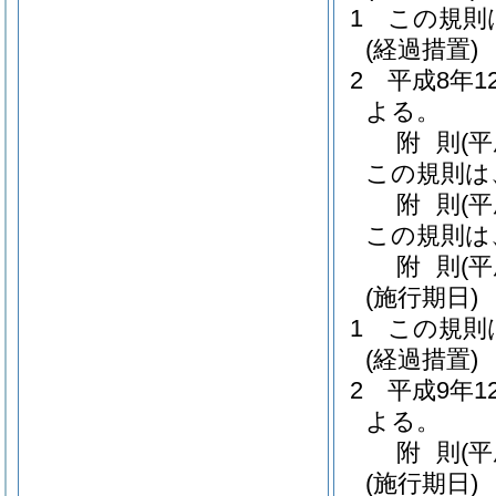
1
この規則
(経過措置)
2
平成8年
よる。
附
則
(
この規則は
附
則
(
この規則は
附
則
(
(施行期日)
1
この規則
(経過措置)
2
平成9年
よる。
附
則
(
(施行期日)