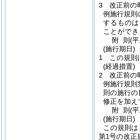
3
改正前の
例施行規則
するものは
ことができ
附
則
(
(施行期日)
1
この規則
(経過措置)
2
改正前の
例施行規則
則の施行の
修正を加え
附
則
(
(施行期日)
この規則は
第1号の改正