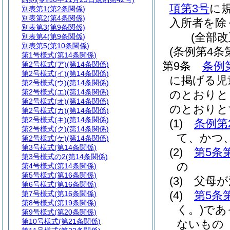
項第3号
に
別表第1
(第2条関係)
別表第2
(第4条関係)
入所者を除
別表第3
(第9条関係)
(全部改
別表第4
(第9条関係)
別表第5
(第10条関係)
(条例第4条
第1号様式
(第14条関係)
第9条
条例
第2号様式
(ア)(第14条関係)
第2号様式
(イ)(第14条関係)
に掲げる児
第2号様式
(ウ)(第14条関係)
第2号様式
(エ)(第14条関係)
のとおりと
第2号様式
(オ)(第14条関係)
のとおりと
第2号様式
(カ)(第14条関係)
第2号様式
(キ)(第14条関係)
(1)
条例第
第2号様式
(ク)(第14条関係)
て、かつ
第2号様式
(ケ)(第14条関係)
第3号様式
(第14条関係)
(2)
第5条
第3号様式の2
(第14条関係)
の
第4号様式
(第14条関係)
第5号様式
(第16条関係)
(3)
父母が
第6号様式
(第16条関係)
(4)
第5条
第7号様式
(第16条関係)
第8号様式
(第19条関係)
く。)
であ
第9号様式
(第20条関係)
第10号様式
(第21条関係)
ないもの