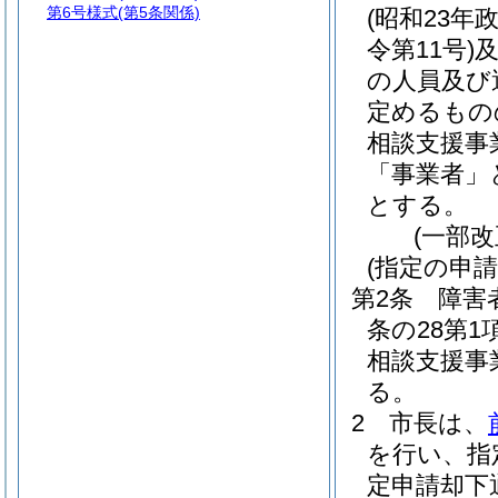
第6号様式
(第5条関係)
(昭和23年政
令第11号)
の人員及び
定めるもの
相談支援事
「事業者」
とする。
(一部改
(指定の申請
第2条
障害
条の28第
相談支援事
る。
2
市長は、
を行い、指
定申請却下