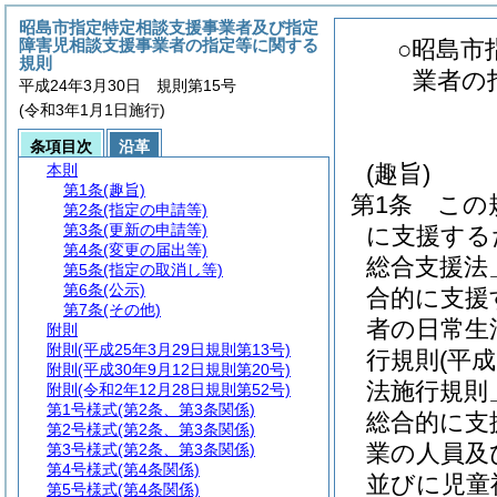
昭島市指定特定相談支援事業者及び指定
障害児相談支援事業者の指定等に関する
○昭島市
規則
業者の
平成24年3月30日 規則第15号
(令和3年1月1日施行)
条項目次
沿革
(趣旨)
本則
第1条
(趣旨)
第1条
この
第2条
(指定の申請等)
第3条
(更新の申請等)
に支援する
第4条
(変更の届出等)
総合支援法
第5条
(指定の取消し等)
第6条
(公示)
合的に支援
第7条
(その他)
者の日常生
附則
附則
(平成25年3月29日規則第13号)
行規則
(平
附則
(平成30年9月12日規則第20号)
法施行規則
附則
(令和2年12月28日規則第52号)
第1号様式
(第2条、第3条関係)
総合的に支
第2号様式
(第2条、第3条関係)
業の人員及
第3号様式
(第2条、第3条関係)
第4号様式
(第4条関係)
並びに児童
第5号様式
(第4条関係)