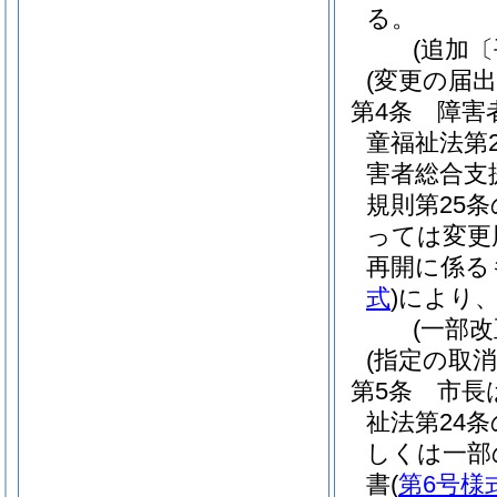
る。
(追加〔
(変更の届出
第4条
障害
童福祉法第
害者総合支
規則第25
っては変更
再開に係る
式
)
により
(一部改
(指定の取消
第5条
市長
祉法第24
しくは一部
書
(
第6号様