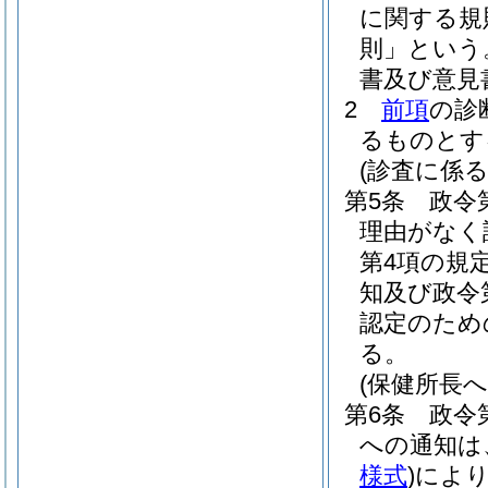
に関する規
則」という
書及び意見
2
前項
の診
るものとす
(診査に係る
第5条
政令
理由がなく
第4項の規
知及び政令
認定のため
る。
(保健所長へ
第6条
政令
への通知は
様式
)
によ