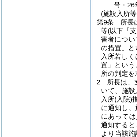
号・26
(施設入所
第9条
所長
等
(以下「
害者につい
の措置」と
入所若しく
置」という
所の判定を
2
所長は、
いて、施設
入所
(入院)
に通知し、
にあっては
通知すると
より当該施