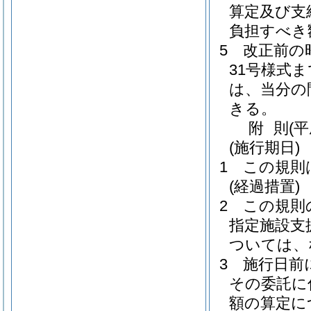
算定及び支
負担すべき
5
改正前の
31号様式
は、当分の
きる。
附
則
(
(施行期日)
1
この規則
(経過措置)
2
この規則
指定施設支
ついては、
3
施行日前
その委託に
額の算定に