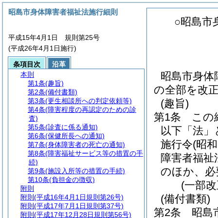
昭島市身体障害者福祉法施行細則
○昭島市
平成15年4月1日 規則第25号
(平成26年4月1日施行)
条項目次
沿革
昭島市身体
本則
第1条
(趣旨)
の全部を改
第2条
(備付書類)
第3条
(更生相談所への判定依頼等)
(趣旨)
第4条
(障害程度の再認定のための診
第1条
この
査)
第5条
(診査に係る通知)
以下「法」
第6条
(保健所長への通知)
施行令
(昭
第7条
(身体障害者の死亡の通知)
第8条
(障害福祉サービス等の措置の手
障害者福祉
続)
のほか、必
第9条
(施設入所等の措置の手続)
第10条
(負担金の徴収)
(一部改
附則
(備付書類)
附則
(平成16年4月1日規則第26号)
附則
(平成17年7月1日規則第37号)
第2条
昭島
附則
(平成17年12月28日規則第56号)