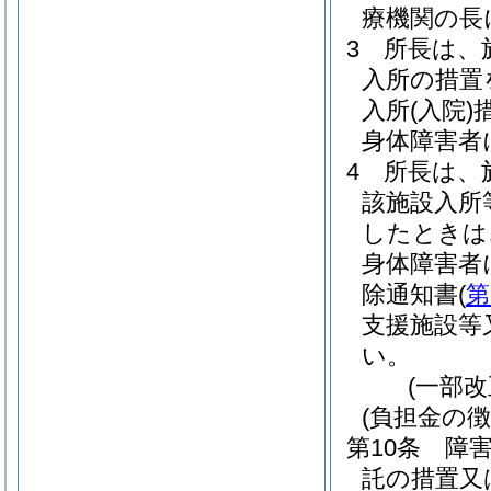
療機関の長
3
所長は、
入所の措置
入所
(入院)
身体障害者
4
所長は、
該施設入所
したときは
身体障害者
除通知書
(
第
支援施設等
い。
(一部改
(負担金の徴
第10条
障
託の措置又