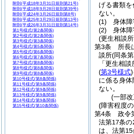
附則
(平成18年3月31日規則第21号)
げる書類を
附則
(平成18年9月28日規則第39号)
ない。
附則
(平成24年3月26日規則第8号)
附則
(平成25年3月29日規則第13号)
(1)
身体障
附則
(平成26年3月31日規則第14号)
(2)
身体障
第1号様式
(第2条関係)
第2号様式
(第2条関係)
(更生相談
第3号様式
(第3条関係)
第3条
所長
第4号様式
(第5条関係)
第5号様式
(第6条関係)
談所
(同条
第6号様式
(第7条関係)
「更生相談
第7号様式
(第8条関係)
第8号様式
(第8条関係)
(
第3号様式
)
第9号様式
(第8条関係)
第10号様式
(第8条関係)
に係る身体
第11号様式
(第9条関係)
ない。
第12号様式
(第9条関係)
第13号様式
(第9条関係)
(一部改
第14号様式
(第9条関係)
(障害程度
第15号様式
(第10条関係)
第4条
政令
法第17条
は、法第1