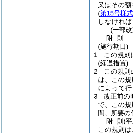
又はその額
(
第15号様
しなければ
(一部改
附
則
(施行期日)
1
この規則
(経過措置)
2
この規則
は、この規
によって行
3
改正前の
で、この規
間、所要の
附
則
(
この規則は