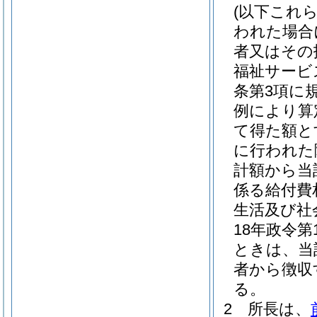
(以下これ
われた場合
者又はその
福祉サービ
条第3項に
例により算
て得た額と
に行われた
計額から当
係る給付費
生活及び社
18年政令第1
ときは、当
者から徴収
る。
2
所長は、