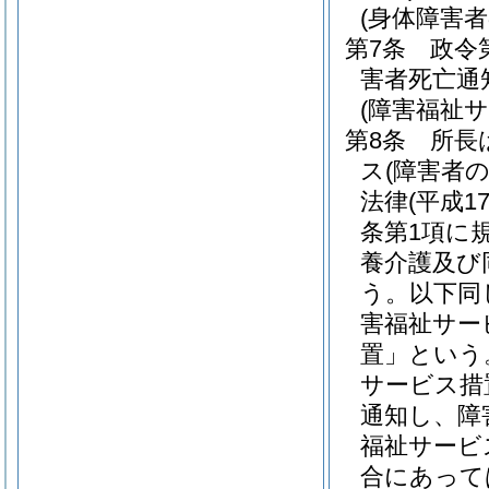
(身体障害
第7条
政令
害者死亡通
(障害福祉
第8条
所長
ス
(障害者
法律
(平成
条第1項に
養介護及び
う。以下同
害福祉サー
置」という
サービス措
通知し、障
福祉サービ
合にあって