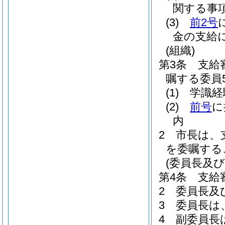
関する事
(3)
前2号
金の支給
(組織)
第3条
支給
嘱する委員
(1)
学識経
(2)
前号
に
内
2
市長は、
を委嘱する
(委員長及び
第4条
支給
2
委員長及
3
委員長は
4
副委員長