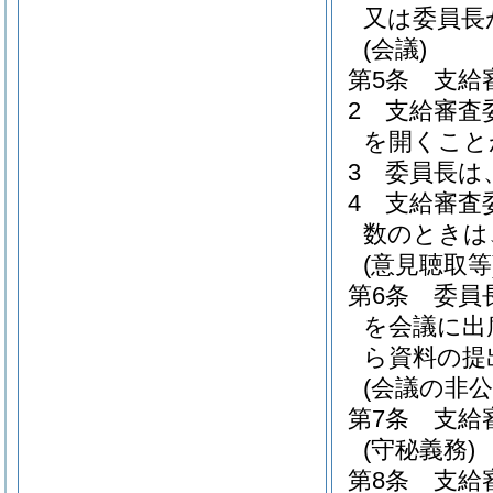
又は委員長
(会議)
第5条
支給
2
支給審査
を開くこと
3
委員長は
4
支給審査
数のときは
(意見聴取等
第6条
委員
を会議に出
ら資料の提
(会議の非公
第7条
支給
(守秘義務)
第8条
支給