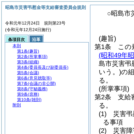
昭島市災害弔慰金等支給審査委員会規則
○昭島市
令和元年12月24日 規則第23号
(令和元年12月24日施行)
(趣旨)
条項目次
沿革
第1条
この
本則
第1条
(趣旨)
(昭和49年
第2条
(所掌事項)
第3条
(組織)
島市災害弔
第4条
(委員長及び副委員長)
いう。)
の
第5条
(会議)
第6条
(意見聴取等)
る。
第7条
(会議の非公開)
(所掌事項)
第8条
(守秘義務)
第9条
(庶務)
第2条
支給
第10条
(雑則)
る。
附則
(1)
災害弔
る事項
(2)
災害障