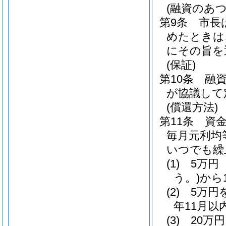
(融資のあ
第9条
市長
めたときは
にその旨を
(保証)
第10条
融
が協議して
(償還方法)
第11条
資
毎月元利均
いつでも繰
(1)
5万円
う。)
から
(2)
5万円
年11月以
(3)
20万