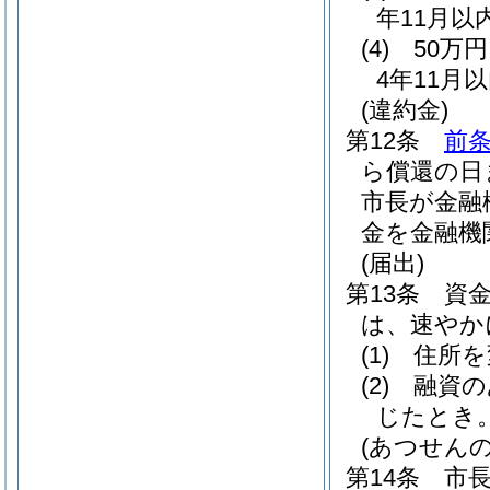
年11月以
(4)
50万
4年11月
(違約金)
第12条
前
ら償還の日
市長が金融
金を金融機
(届出)
第13条
資
は、速やか
(1)
住所を
(2)
融資の
じたとき
(あつせんの
第14条
市