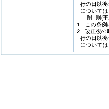
行の日以後
については
附
則
(
1
この条例
2
改正後の
行の日以後
については