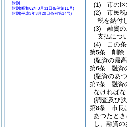
附則
(1)
市の区
附則
(昭和62年3月31日条例第11号)
(2)
市民税
附則
(平成3年3月29日条例第14号)
税を納付
(3)
融資の
支払につ
(4)
この条
第5条
削除
(融資の最高
第6条
融資
(融資のあ
第7条
融資
なければな
(調査及び決
第8条
市長
あつたとき
し、融資の