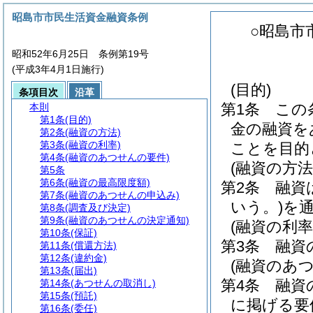
昭島市市民生活資金融資条例
○昭島市
昭和52年6月25日 条例第19号
(平成3年4月1日施行)
(目的)
条項目次
沿革
第1条
この
本則
第1条
(目的)
金の融資を
第2条
(融資の方法)
第3条
(融資の利率)
ことを目的
第4条
(融資のあつせんの要件)
(融資の方法
第5条
第6条
(融資の最高限度額)
第2条
融資
第7条
(融資のあつせんの申込み)
いう。)
を
第8条
(調査及び決定)
第9条
(融資のあつせんの決定通知)
(融資の利率
第10条
(保証)
第3条
融資
第11条
(償還方法)
第12条
(違約金)
(融資のあ
第13条
(届出)
第4条
融資
第14条
(あつせんの取消し)
第15条
(預託)
に掲げる要
第16条
(委任)