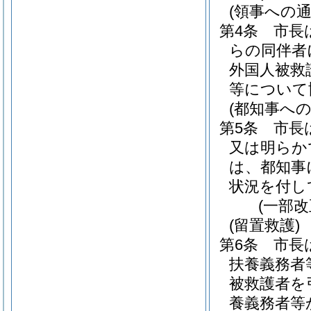
(領事への通
第4条
市長
らの同伴者
外国人被救
等について
(都知事への
第5条
市長
又は明らか
は、都知事
状況を付し
(一部改
(留置救護)
第6条
市長
扶養義務者
被救護者を
養義務者等