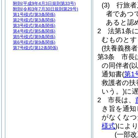
附則
(平成9年4月3日規則第33号)
(3)
行旅者
附則
(令和3年7月30日規則第29号)
者であつ
第1号様式
(第3条関係)
第2号様式
(第3条関係)
あると認
第3号様式
(第4条関係)
2
法第1条
第4号様式
(第5条関係)
第5号様式
(第9条関係)
むものとす
第6号様式
(第9条関係)
(扶養義務
第7号様式
(第12条関係)
第3条
市長
の同伴者
(
通知書
(
第1
救護者の扶
いう。)
に
2
市長は、
き旨を通知
がなくなつ
様式
)
によ
(一部改