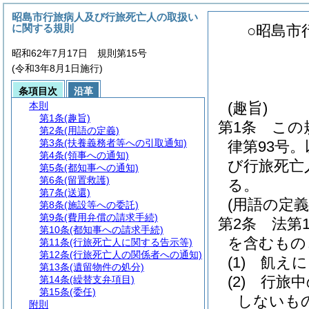
昭島市行旅病人及び行旅死亡人の取扱い
に関する規則
○昭島市
昭和62年7月17日 規則第15号
(令和3年8月1日施行)
条項目次
沿革
(趣旨)
本則
第1条
(趣旨)
第1条
この
第2条
(用語の定義)
第3条
(扶養義務者等への引取通知)
律第93号
第4条
(領事への通知)
び行旅死亡
第5条
(都知事への通知)
第6条
(留置救護)
る。
第7条
(送還)
(用語の定義
第8条
(施設等への委託)
第9条
(費用弁償の請求手続)
第2条
法第
第10条
(都知事への請求手続)
を含むもの
第11条
(行旅死亡人に関する告示等)
第12条
(行旅死亡人の関係者への通知)
(1)
飢えに
第13条
(遺留物件の処分)
(2)
行旅中
第14条
(繰替支弁項目)
第15条
(委任)
しないも
附則