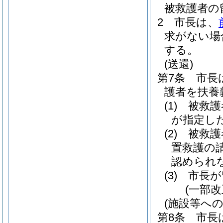
被救護者の
2
市長は、
求がない場
する。
(送還)
第7条
市長
護者を扶養
(1)
被救護
が指定し
(2)
被救護
置救護の
認められ
(3)
市長が
(一部改
(施設等への
第8条
市長