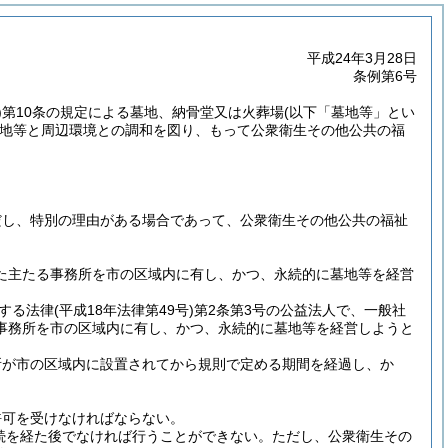
平成24年3月28日
条例第6号
)
第10条の規定による墓地、納骨堂又は火葬場
(以下「墓地等」とい
地等と周辺環境との調和を図り、もって公衆衛生その他公共の福
だし、特別の理由がある場合であって、公衆衛生その他公共の福祉
れた主たる事務所を市の区域内に有し、かつ、永続的に墓地等を経営
する法律
(平成18年法律第49号)
第2条第3号の公益法人で、一般社
事務所を市の区域内に有し、かつ、永続的に墓地等を経営しようと
所が市の区域内に設置されてから規則で定める期間を経過し、か
許可を受けなければならない。
続を経た後でなければ行うことができない。
ただし、公衆衛生その