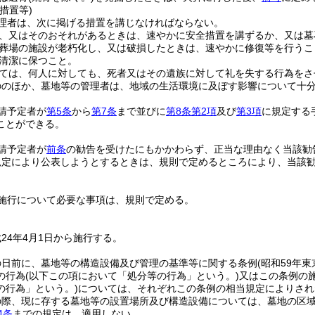
措置等)
理者は、次に掲げる措置を講じなければならない。
、又はそのおそれがあるときは、速やかに安全措置を講ずるか、又は墓
葬場の施設が老朽化し、又は破損したときは、速やかに修復等を行うこ
清潔に保つこと。
ては、何人に対しても、死者又はその遺族に対して礼を失する行為をさ
ののほか、墓地等の管理者は、地域の生活環境に及ぼす影響について十
請予定者が
第5条
から
第7条
まで並びに
第8条第2項
及び
第3項
に規定する
ことができる。
請予定者が
前条
の勧告を受けたにもかかわらず、正当な理由なく当該勧
規定により公表しようとするときは、規則で定めるところにより、当該
施行について必要な事項は、規則で定める。
24年4月1日から施行する。
の日前に、墓地等の構造設備及び管理の基準等に関する条例
(昭和59年
の行為
(以下この項において「処分等の行為」という。)
又はこの条例の
の行為」という。)
については、それぞれこの条例の相当規定によりされ
の際、現に存する墓地等の設置場所及び構造設備については、墓地の区
4条
までの規定は、適用しない。