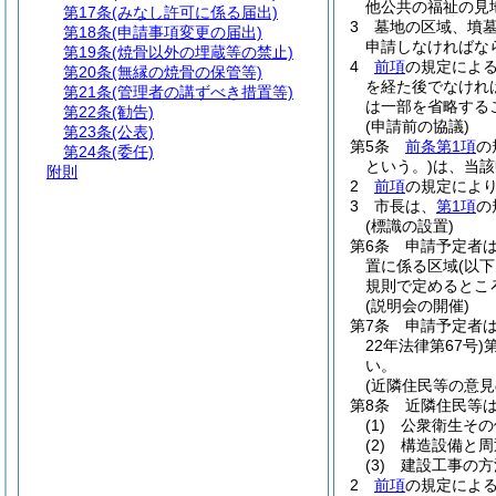
他公共の福祉の見
第17条
(みなし許可に係る届出)
3
墓地の区域、墳
第18条
(申請事項変更の届出)
申請しなければな
第19条
(焼骨以外の埋蔵等の禁止)
4
前項
の規定によ
第20条
(無縁の焼骨の保管等)
を経た後でなけれ
第21条
(管理者の講ずべき措置等)
は一部を省略する
第22条
(勧告)
(申請前の協議)
第23条
(公表)
第5条
前条第1項
の
第24条
(委任)
という。)
は、当該
附則
2
前項
の規定によ
3
市長は、
第1項
の
(標識の設置)
第6条
申請予定者
置に係る区域
(以
規則で定めるとこ
(説明会の開催)
第7条
申請予定者
22年法律第67号)
い。
(近隣住民等の意見
第8条
近隣住民等
(1)
公衆衛生その
(2)
構造設備と周
(3)
建設工事の方
2
前項
の規定によ