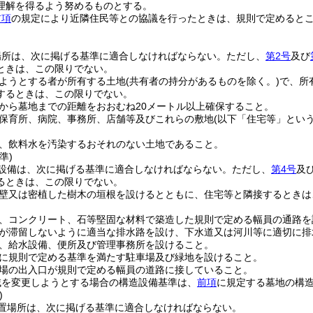
理解を得るよう努めるものとする。
前項
の規定により近隣住民等との協議を行ったときは、規則で定めると
場所は、次に掲げる基準に適合しなければならない。
ただし、
第2号
及び
ときは、この限りでない。
ようとする者が所有する土地
(共有者の持分があるものを除く。)
で、所
するときは、この限りでない。
から墓地までの距離をおおむね20メートル以上確保すること。
保育所、病院、事務所、店舗等及びこれらの敷地
(以下「住宅等」という
、飲料水を汚染するおそれのない土地であること。
準)
設備は、次に掲げる基準に適合しなければならない。
ただし、
第4号
及
るときは、この限りでない。
壁又は密植した樹木の垣根を設けるとともに、住宅等と隣接するときは
、コンクリート、石等堅固な材料で築造した規則で定める幅員の通路を
が滞留しないように適当な排水路を設け、下水道又は河川等に適切に排
、給水設備、便所及び管理事務所を設けること。
に規則で定める基準を満たす駐車場及び緑地を設けること。
場の出入口が規則で定める幅員の道路に接していること。
域を変更しようとする場合の構造設備基準は、
前項
に規定する墓地の構
)
置場所は、次に掲げる基準に適合しなければならない。