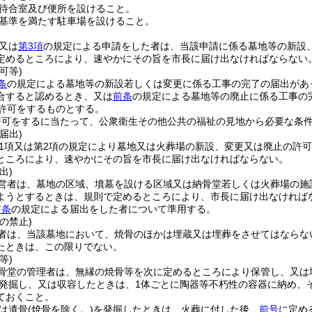
待合室及び便所を設けること。
基準を満たす駐車場を設けること。
又は
第3項
の規定による申請をした者は、当該申請に係る墓地等の新設
定めるところにより、速やかにその旨を市長に届け出なければならない
可等)
条
の規定による墓地等の新設若しくは変更に係る工事の完了の届出があ
合すると認めるとき、又は
前条
の規定による墓地等の廃止に係る工事の
の許可をするものとする。
許可をするに当たって、公衆衛生その他公共の福祉の見地から必要な条
届出)
第1項又は第2項の規定により墓地又は火葬場の新設、変更又は廃止の許
ところにより、速やかにその旨を市長に届け出なければならない。
出)
営者は、墓地の区域、墳墓を設ける区域又は納骨堂若しくは火葬場の施
ようとするときは、規則で定めるところにより、市長に届け出なければ
前条
の規定による届出をした者について準用する。
の禁止)
者は、当該墓地において、焼骨のほかは埋蔵又は埋葬をさせてはならな
たときは、この限りでない。
等)
骨堂の管理者は、無縁の焼骨等を次に定めるところにより保管し、又は
発掘し、又は収容したときは、1体ごとに陶器等不朽性の容器に納め、
ておくこと。
は遺骨
(焼骨を除く。)
を発掘したときは、火葬に付した後、
前号
に定め