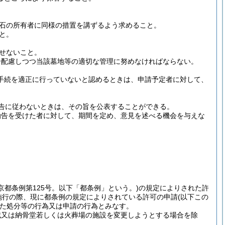
石の所有者に同様の措置を講ずるよう求めること。
と。
せないこと。
分配慮しつつ当該墓地等の適切な管理に努めなければならない。
手続を適正に行っていないと認めるときは、申請予定者に対して、
告に従わないときは、その旨を公表することができる。
勧告を受けた者に対して、期間を定め、意見を述べる機会を与えな
東京都条例第125号。以下「都条例」という。)
の規定によりされた許
施行の際、現に都条例の規定によりされている許可の申請
(以下この
た処分等の行為又は申請の行為とみなす。
域又は納骨堂若しくは火葬場の施設を変更しようとする場合を除