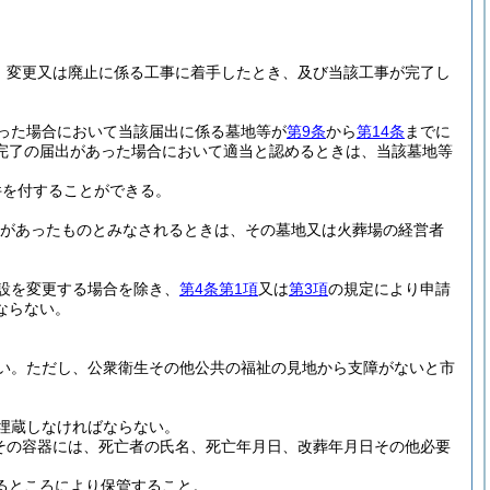
、変更又は廃止に係る工事に着手したとき、及び当該工事が完了し
。
った場合において当該届出に係る墓地等が
第9条
から
第14条
までに
完了の届出があった場合において適当と認めるときは、当該墓地等
件を付することができる。
可があったものとみなされるときは、その墓地又は火葬場の経営者
設を変更する場合を除き、
第4条第1項
又は
第3項
の規定により申請
ならない。
い。
ただし、公衆衛生その他公共の福祉の見地から支障がないと市
埋蔵しなければならない。
その容器には、死亡者の氏名、死亡年月日、改葬年月日その他必要
るところにより保管すること。