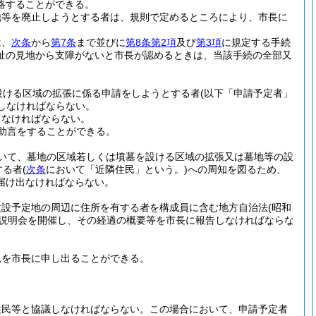
略することができる。
地等を廃止しようとする者は、規則で定めるところにより、市長に
は、
次条
から
第7条
まで並びに
第8条第2項
及び
第3項
に規定する手続
祉の見地から支障がないと市長が認めるときは、当該手続の全部又
設ける区域の拡張に係る申請をしようとする者
(以下「申請予定者」
しなければならない。
しなければならない。
助言をすることができる。
いて、墓地の区域若しくは墳墓を設ける区域の拡張又は墓地等の設
する者
(
次条
において「近隣住民」という。)
への周知を図るため、
届け出なければならない。
建設予定地の周辺に住所を有する者を構成員に含む地方自治法
(昭和
説明会を開催し、その経過の概要等を市長に報告しなければならな
見を市長に申し出ることができる。
住民等と協議しなければならない。
この場合において、申請予定者