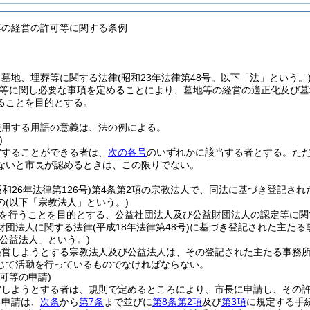
等の経営の許可等に関する条例
、墓地、埋葬等に関する法律
(昭和23年法律第48号。以下「法」という。
等に関し必要な事項を定めることにより、墓地等の経営の適正化及び墓
ることを目的とする。
使用する用語の意義は、法の例による。
)
営することができる者は、
次の各号
のいずれかに該当する者とする。
た
ないと市長が認めるときは、この限りでない。
昭和26年法律第126号)
第4条第2項の宗教法人で、同法に基づき登記さ
の
(以下「宗教法人」という。)
を行うことを目的とする、公益社団法人及び公益財団法人の認定等に関
財団法人に関する法律
(平成18年法律第48号)
に基づき登記された主たる
「公益法人」という。)
経営しようとする宗教法人及び公益法人は、その登記された主たる事務
じて活動を行っているものでなければならない。
可等の申請)
営しようとする者は、規則で定めるところにより、市長に申請し、その
る申請は、
次条
から
第7条
まで並びに
第8条第2項
及び
第3項
に規定する手