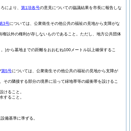
ころにより、
第1項各号
の意見についての協議結果を市長に報告しな
第3号
については、公衆衛生その他公共の福祉の見地から支障がな
有権以外の権利が存しないものであること。
ただし、地方公共団体
。)
から墓地までの距離をおおむね100メートル以上確保するこ
び
第5号
については、公衆衛生その他公共の福祉の見地から支障が
、その隣接する部分の境界に沿って緑地帯等の緩衝帯を設けるこ
設けること。
水すること。
造設備基準に準ずる。