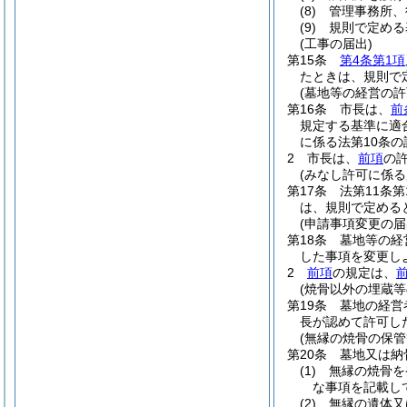
(8)
管理事務所、
(9)
規則で定める
(工事の届出)
第15条
第4条第1項
たときは、規則で
(墓地等の経営の許
第16条
市長は、
前
規定する基準に適
に係る法第10条
2
市長は、
前項
の
(みなし許可に係る
第17条
法第11条
は、規則で定める
(申請事項変更の届
第18条
墓地等の経
した事項を変更し
2
前項
の規定は、
(焼骨以外の埋蔵等
第19条
墓地の経営
長が認めて許可し
(無縁の焼骨の保管
第20条
墓地又は納
(1)
無縁の焼骨を
な事項を記載し
(2)
無縁の遺体又