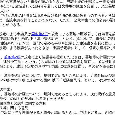
地から支障がないと市長が認めるときは、当該手続の全部又は一部を省
墓を設ける区域若しくは納骨堂若しくは火葬場の施設を変更し、又は墓
らない。
る申請が墓地の区域又は墳墓を設ける区域の拡張に係るものであるとき
ば、当該申請を行うことができない。
ただし、公衆衛生その他公共の福
ことができる。
規定による申請又は
同条第3項
の規定による墓地の区域若しくは墳墓を
申請に係る計画
(以下「墓地等の計画」という。)
について、市長に協議
り協議を行うときは、規則で定める事項を記載した協議書を市長に提出
規定による協議があったときは、申請予定者に対して、必要な指導及び
は、
前条第2項
の規定により協議書を提出したときは、墓地等の計画につ
下「建設予定地」という。)
の周辺の土地又は建築物を所有し、又は使用
ろにより、建設予定地の見やすい場所に標識を設置し、その旨を市長に
は、墓地等の計画について、規則で定めるところにより、近隣住民及び
第260条の2第1項に規定する団体
(以下「近隣住民等」という。)
に対する
の申出)
は、墓地等の計画について、規則で定めるところにより、次に掲げる意
他公共の福祉の見地から考慮すべき意見
辺環境との調和に関する意見
法等に関する意見
る申出に正当な理由があると市長が認めるときは、申請予定者は、近隣