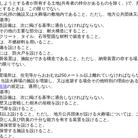
しようとする者が所有する土地
(共有者の持分があるものを除く。)
で、
とするときは、この限りでない。
の礼拝の施設又は火葬場の敷地内であること。
ただし、地方公共団体又
基準)
造設備は、次に掲げる基準に適合しなければならない。
その他の主要な部分は、耐火構造にすること。
クリート、タイル、石等堅固な材料で築造すること。
は、不燃材料を用いること。
備を設けること。
には、防火戸を設けること。
骨装置は、施錠ができる構造であること。
ただし、納骨装置の存する場
の限りでない。
)
置場所は、住宅等からおおむね250メートル以上離れていなければなら
て当該火葬場の施設を増築し、又は改築する場合その他特別の理由があ
前項
の規定は、適用しない。
基準)
造設備は、次に掲げる基準に適合しなければならない。
壁又は密植した樹木の垣根を設けること。
門扉を設けること。
基以上設けること。
ただし、地方公共団体が設ける火葬場については、
防じん及び防臭の十分な能力を有する装置を設けること。
体保管室を設けること。
保管する施設を設けること。
ること。