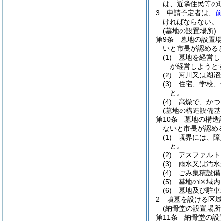
は、近隣住民等の
3
申請予定者は、
ければならない。
(墓地の設置場所)
第9条
墓地の設置
いと市長が認める
(1)
墓地を経営し
が経営しようと
(2)
河川又は湖沼
(3)
住宅、学校、
と。
(4)
高燥で、かつ
(墓地の構造設備基
第10条
墓地の構造
ないと市長が認め
(1)
境界には、障
と。
(2)
アスファルト
(3)
雨水又は汚水
(4)
ごみ集積設備
(5)
墓地の区域内
(6)
墓地及び駐車
2
墳墓を設ける区
(納骨堂の設置場所
第11条
納骨堂の設