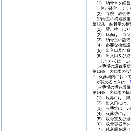
(1)
納骨堂を経営
体が経営しよう
(2)
寺院、教会等
(納骨堂の構造設備
第12条
納骨堂の構
(1)
壁、柱、はり
(2)
床面は、コン
(3)
納骨堂の設備
(4)
必要な換気設
(5)
出入口及び窓
(6)
出入口及び納
については、こ
(火葬場の設置場所
第13条
火葬場の設
2
火葬場内におい
が認めるときは、
(火葬場の構造設備
第14条
火葬場の構
(1)
境界には、障
(2)
出入口には、
(3)
火葬炉は、5
(4)
火葬炉には、
(5)
収骨室及び遺
(6)
収骨容器等を
(7)
残灰庫を設け