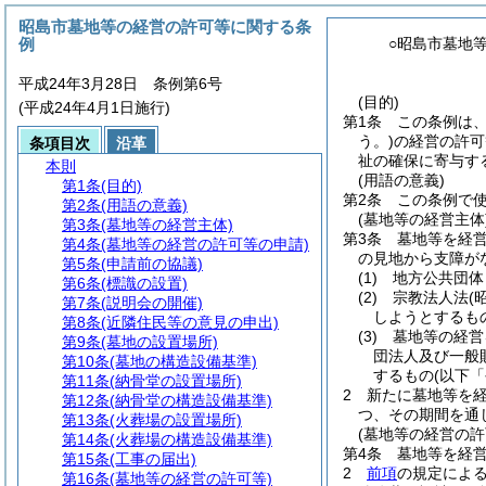
昭島市墓地等の経営の許可等に関する条
例
○昭島市墓地
平成24年3月28日 条例第6号
(目的)
(平成24年4月1日施行)
第1条
この条例は
う。)
の経営の許可
条項目次
沿革
祉の確保に寄与す
本則
(用語の意義)
第1条
(目的)
第2条
この条例で
第2条
(用語の意義)
(墓地等の経営主体
第3条
(墓地等の経営主体)
第3条
墓地等を経
第4条
(墓地等の経営の許可等の申請)
の見地から支障が
第5条
(申請前の協議)
(1)
地方公共団体
第6条
(標識の設置)
(2)
宗教法人法
(
第7条
(説明会の開催)
しようとするも
第8条
(近隣住民等の意見の申出)
(3)
墓地等の経営
第9条
(墓地の設置場所)
団法人及び一般
第10条
(墓地の構造設備基準)
するもの
(以下
第11条
(納骨堂の設置場所)
2
新たに墓地等を
第12条
(納骨堂の構造設備基準)
つ、その期間を通
第13条
(火葬場の設置場所)
(墓地等の経営の許
第14条
(火葬場の構造設備基準)
第4条
墓地等を経
第15条
(工事の届出)
2
前項
の規定によ
第16条
(墓地等の経営の許可等)