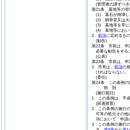
(管理者の講ずべき
第21条
墓地等の管
(1)
墓石が倒壊し
(2)
納骨堂又は火
(3)
墓地等を常に
(4)
墓地等におい
2
前項
に定めるも
(勧告)
第22条
市長は、申
必要な勧告をする
(公表)
第23条
市長は、申
2
市長は、
前項
の
ければならない。
(委任)
第24条
この条例の
附
則
(施行期日)
1
この条例は、平成
(経過措置)
2
この条例の施行
可等の処分その他
項において「申請
3
この条例の施行
き、
第9条
から
第1