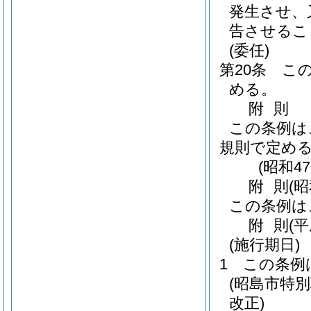
発生させ、
告させるこ
(委任)
第20条
こ
める。
附
則
この条例は
規則で定め
(昭和4
附
則
(
この条例は
附
則
(
(施行期日)
1
この条例
(昭島市特
改正)