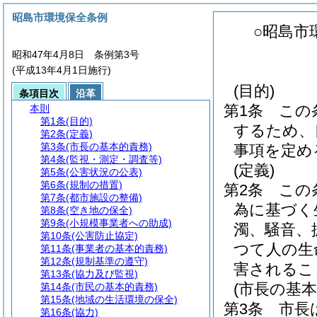
昭島市環境保全条例
○昭島市
昭和47年4月8日 条例第3号
(平成13年4月1日施行)
(目的)
条項目次
沿革
第1条
この
本則
第1条
(目的)
するため、
第2条
(定義)
第3条
(市長の基本的責務)
事項を定め
第4条
(監視・測定・調査等)
(定義)
第5条
(公害状況の公表)
第6条
(規制の措置)
第2条
この
第7条
(都市施設の整備)
為に基づく
第8条
(空き地の保全)
第9条
(小規模事業者への助成)
濁、騒音、
第10条
(公害防止協定)
つて人の生
第11条
(事業者の基本的責務)
第12条
(規制基準の遵守)
害されるこ
第13条
(協力及び監視)
(市長の基本
第14条
(市民の基本的責務)
第15条
(地域の生活環境の保全)
第3条
市長
第16条
(協力)