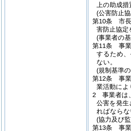
上の助成措
(公害防止協
第10条
市
害防止協定
(事業者の基
第11条
事
するため、
ない。
(規制基準の
第12条
事
業活動によ
2
事業者は
公害を発生
ればならな
(協力及び監
第13条
事