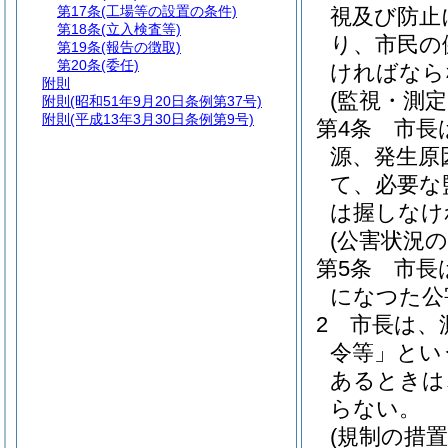
第17条
(工場等の設置の条件)
視及び防止
第18条
(立入検査等)
り、市民の
第19条
(報告の徴取)
第20条
(委任)
ければなら
附則
(監視・測定
附則
(昭和51年9月20日条例第37号)
附則
(平成13年3月30日条例第9号)
第4条
市長
源、発生原
て、必要な
は握しなけ
(公害状況の
第5条
市長
になつた公
2
市長は、
令等」とい
あるときは
らない。
(規制の措置