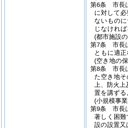
第6条
市長
に対して必
ないものに
じなければ
(都市施設の
第7条
市長
ともに適正
(空き地の保
第8条
市長
た空き地そ
上、防火上
置を講ずる
(小規模事業
第9条
市長
著しく困難
設の設置又