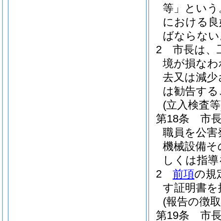
等」という
における良
ばならない
2
市長は、
境が損なわ
去又は減少
は勧告する
(立入検査等
第18条
市
職員を公害
機械設備そ
しくは指導
2
前項
の規
す証明書を
(報告の徴取
第19条
市