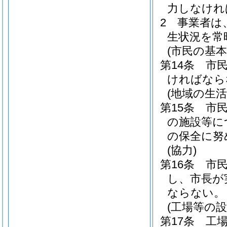
力しなけれ
2
事業者は
生状況を常
(市民の基本
第14条
市
ければなら
(地域の生活
第15条
市
の施設等に
の保全に努
(協力)
第16条
市
し、市長が
ならない。
(工場等の設
第17条
工