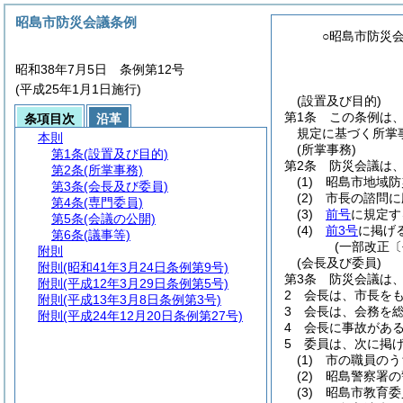
昭島市防災会議条例
○昭島市防災
昭和38年7月5日 条例第12号
(平成25年1月1日施行)
(設置及び目的)
第1条
この条例は
条項目次
沿革
規定に基づく所掌
本則
(所掌事務)
第1条
(設置及び目的)
第2条
防災会議は
第2条
(所掌事務)
(1)
昭島市地域防
第3条
(会長及び委員)
(2)
市長の諮問に
第4条
(専門委員)
(3)
前号
に規定す
第5条
(会議の公開)
(4)
前3号
に掲げ
第6条
(議事等)
(一部改正〔
附則
(会長及び委員)
附則
(昭和41年3月24日条例第9号)
第3条
防災会議は
附則
(平成12年3月29日条例第5号)
2
会長は、市長を
附則
(平成13年3月8日条例第3号)
3
会長は、会務を
附則
(平成24年12月20日条例第27号)
4
会長に事故があ
5
委員は、次に掲
(1)
市の職員のう
(2)
昭島警察署の
(3)
昭島市教育委