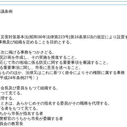
会議条例
、災害対策基本法
(昭和36年法律第223号)
第16条第1項の規定により設置
事務及び組織を定めることを目的とする。
、次に掲げる事務をつかさどる。
災計画を作成し、その実施を推進すること。
応じて市の地域に係る防災に関する重要事項を審議すること。
る重要事項に関し、市長に意見を述べること。
るもののほか、法律又はこれに基づく政令によりその権限に属する事務
平成24年条例27号〕)
、会長及び委員をもつて組織する。
もつて充てる。
総理する。
るときは、あらかじめその指名する委員がその職務を代理する。
げる者をもつて充てる。
ちから市長が指名する者
警察官のうちから市長が委嘱する者
員会の教育長