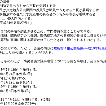
の団長
消防吏員のうちから市長が委嘱する者
又は指定地方公共機関の役員又は職員のうちから市長が委嘱する者
を構成する者又は学識経験のある者のうちから市長が委嘱する者
は、40人以内とする。
平成24年条例27号〕)
、専門の事項を調査させるため、専門委員を置くことができる。
の職員、関係指定公共機関、関係指定地方公共機関の役員又は職員及び
該専門の事項に関する調査が終了したときは、解任されるものとする。
、公開とする。
ただし、会議の内容に
昭島市情報公開条例
(平成10年昭島
決により非公開とすることができる。
めるもののほか、防災会議の議事運営について必要な事項は、会長が防
8年7月1日から施行する。
1年3月24日
条例第9号)
の日から施行する。
2年3月29日
条例第5号)
2年4月1日から施行する。
3年3月8日
条例第3号)
13年4月1日から施行する。
(後略)
4年12月20日
条例第27号)