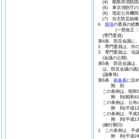
(4)
昭島市消防団
(5)
東京消防庁の
(6)
指定公共機関
(7)
自主防災組織
6
前項
の委員の総数
(一部改正〔
(専門委員)
第4条
防災会議に
2
専門委員は、市
3
専門委員は、当
(会議の公開)
第5条
防災会議は
は、防災会議の議
(議事等)
第6条
前各条
に定
附
則
この条例は、昭和3
附
則
(昭和4
この条例は、公布
附
則
(平成1
この条例は、平成1
附
則
(平成1
(施行期日)
1
この条例は、平成
附
則
(平成2