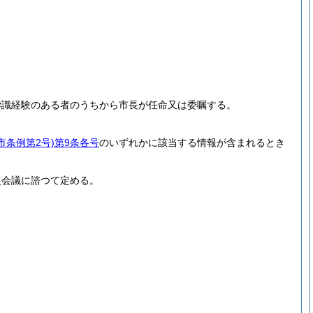
学識経験のある者のうちから市長が任命又は委嘱する。
市条例第2号)
第9条各号
のいずれかに該当する情報が含まれるとき
災会議に諮つて定める。