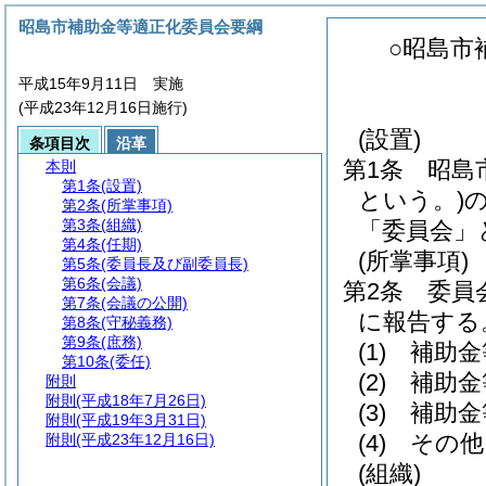
昭島市補助金等適正化委員会要綱
○昭島市
平成15年9月11日 実施
(平成23年12月16日施行)
(設置)
条項目次
沿革
第1条
昭島
本則
第1条
(設置)
という。)
第2条
(所掌事項)
第3条
(組織)
「委員会」
第4条
(任期)
(所掌事項)
第5条
(委員長及び副委員長)
第6条
(会議)
第2条
委員
第7条
(会議の公開)
に報告する
第8条
(守秘義務)
第9条
(庶務)
(1)
補助金
第10条
(委任)
(2)
補助金
附則
附則
(平成18年7月26日)
(3)
補助金
附則
(平成19年3月31日)
(4)
その他
附則
(平成23年12月16日)
(組織)