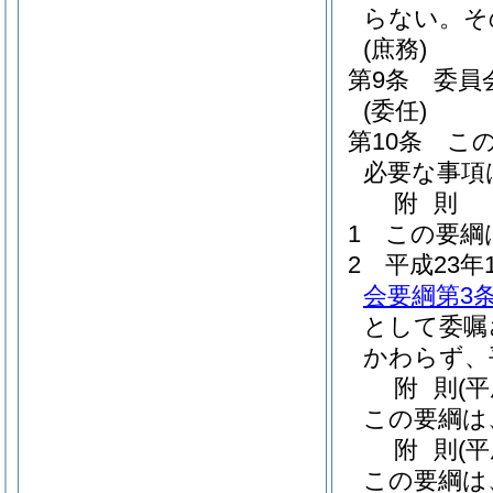
らない。
そ
(庶務)
第9条
委員
(委任)
第10条
こ
必要な事項
附
則
1
この要綱
2
平成23年
会要綱第3
として委嘱
かわらず、
附
則
(
この要綱は
附
則
(
この要綱は