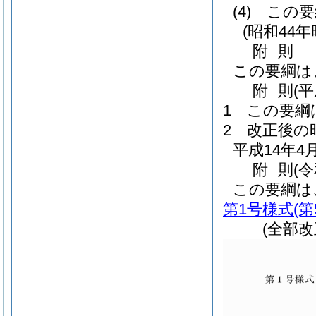
(4)
この要
(昭和44
附
則
この要綱は
附
則
(
1
この要綱
2
改正後の
平成14年
附
則
(
この要綱は
第1号様式
(
(全部改