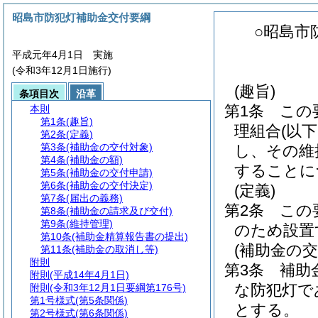
昭島市防犯灯補助金交付要綱
○昭島市
平成元年4月1日 実施
(令和3年12月1日施行)
(趣旨)
条項目次
沿革
第1条
この
本則
第1条
(趣旨)
理組合
(以
第2条
(定義)
第3条
(補助金の交付対象)
し、その維
第4条
(補助金の額)
することに
第5条
(補助金の交付申請)
第6条
(補助金の交付決定)
(定義)
第7条
(届出の義務)
第2条
この
第8条
(補助金の請求及び交付)
第9条
(維持管理)
のため設置
第10条
(補助金精算報告書の提出)
(補助金の交
第11条
(補助金の取消し等)
附則
第3条
補助
附則
(平成14年4月1日)
な防犯灯で
附則
(令和3年12月1日要綱第176号)
第1号様式
(第5条関係)
とする。
第2号様式
(第6条関係)