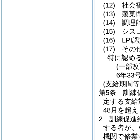
(12)
社会
(13)
製菓
(14)
調理
(15)
シス
(16)
LPI
(17)
その
特に認め
(一部改
6年33
(支給期間等
第5条
訓練
定する支給
48月を超え
2
訓練促進
する者が、
機関で修業