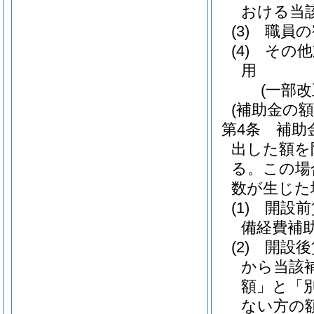
おける当
(3)
職員の
(4)
その他
用
(一部改
(補助金の額
第4条
補助
出した額を
る。
この場
数が生じた
(1)
開設前
備経費補
(2)
開設後
から当該
額」と「
ない方の