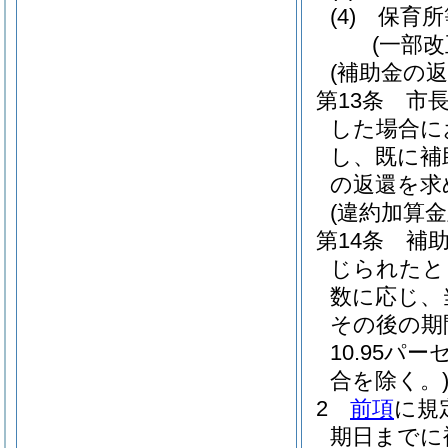
(4)
保育所
(一部改
(補助金の返
第13条
市
した場合に
し、既に補
の返還を求
(違約加算金
第14条
補
じられたと
数に応じ、
その後の期
10.95
合を除く。
2
前項
に規
期日までに