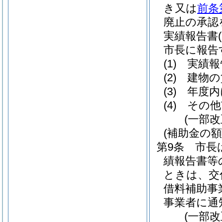
き又は
前条
廃止の承認
実績報告書
市長に報告
(1)
実績報
(2)
建物の
(3)
年度内
(4)
その他
(一部改
(補助金の
第9条
市長
績報告書等
ときは、交
借料補助事
事業者に通
(一部改