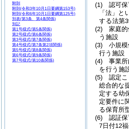
附則
(1)
認可保
附則
(令和3年10月1日要綱第153号)
「法」とい
附則
(令和6年10月1日要綱第125号)
別表
(第3条、第4条関係)
する法第3
別記
(2)
家庭的
第1号様式
(第5条関係)
第2号様式
(第6条関係)
う施設
第3号様式
(第7条関係)
(3)
小規模
第4号様式
(第7条第2項関係)
第5号様式
(第8条関係)
行う施設
第6号様式
(第9条関係)
(4)
事業所
第7号様式
(第10条関係)
を行う施
(5)
認定こ
総合的な
定する幼
定要件に
る保育所
(6)
認証保
7日付12福