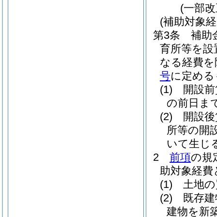
(一部改
(補助対象経
第3条
補助
育所等を設
なる経費を
号
に定める
(1)
開設前
の前日ま
(2)
開設
所等の開
いて生じ
2
前項
の規
助対象経費
(1)
土地の
(2)
既存建
建物を新