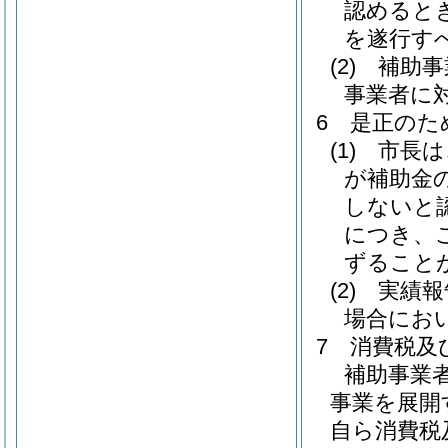
認めると
を遂行す
(2) 補
事業者に
6 是正のた
(1) 市
が補助金
しないと
につき、
ずること
(2) 実
場合にお
7 消費税及
補助事業
事業を展開
自ら消費税