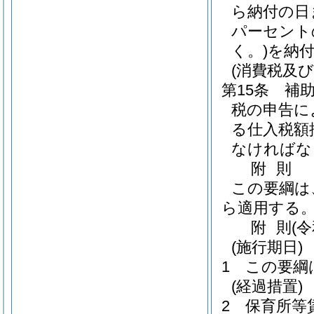
ら納付の日
パーセント
く。)
を納
(消費税及
第15条
補
税の申告に
る仕入税額
なければな
附
則
この要綱は、
ら適用する
附
則
(
(施行期日)
1
この要綱
(経過措置)
2
保育所等