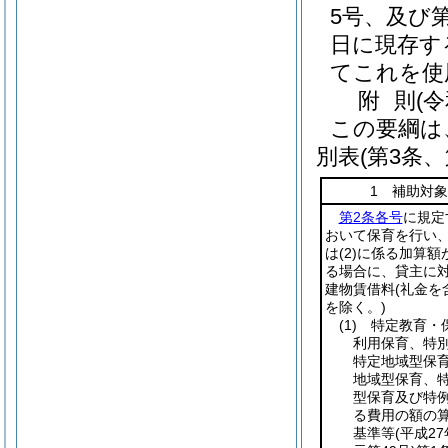
5号、及び
日に現存す
てこれを使
附
則
(
この要綱は
別表
(第3条、
1 補助対
第2条各号
に規定
おいて保育を行い
は
(2)
に係る加算額
る場合に、貸主に
建物賃借料
(礼金を
を除く。)
(1)
特定教育・
利用保育、特
特定地域型保
地域型保育、
型保育及び特
る費用の額の
基準等
(平成2