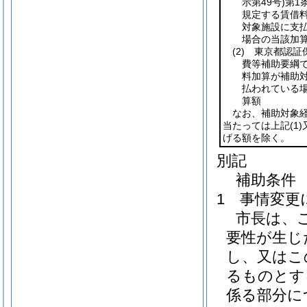
示第49号)
第1
規定する賃借
対象施設に支
場合の当該加
(2)
東京都認証
費等補助要綱
料加算が補助
払われている
算額
なお、補助対象
当たっては上記
(1)
げる額を除く。
別記
補助条件
1 事情変更
市長は、
要性が生じ
し、又はこ
るものとす
係る部分に