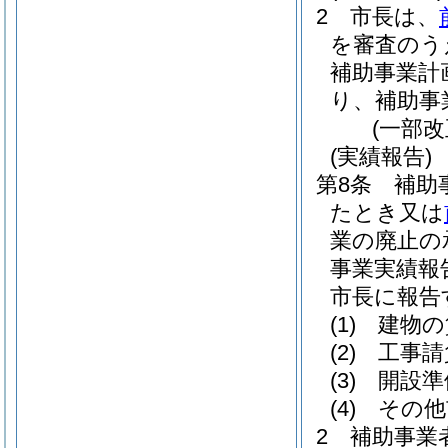
2
市長は、
を審査のう
補助事業計
り、補助事
(一部改
(実績報告)
第8条
補助
たとき又は
業の廃止の
事業実績報
市長に報告
(1)
建物の
(2)
工事請
(3)
開設準
(4)
その他
2
補助事業