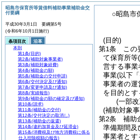
昭島市保育所等賃借料補助事業補助金交
付要綱
○昭島市
平成30年3月1日 要綱第5号
(令和6年10月1日施行)
(目的)
条項目次
沿革
第1条
この
本則
第1条
(目的)
て保育所等
(
第2条
(補助対象事業者)
第3条
(補助対象経費)
営する事業
第4条
(補助金の額)
事業
(以下
第5条
(補助金の交付申請)
第6条
(交付決定及び通知)
事業者の運
第7条
(変更申請及び通知)
を目的とす
第8条
(実績報告)
第9条
(補助金の額の確定及び通知)
(一部改
第10条
(請求)
(補助対象事
第11条
(補助金の交付)
第12条
(交付決定の取消し)
第2条
補助
第13条
(補助金の返還)
準備期間及
第14条
(違約加算金及び延滞金)
第15条
(消費税及び地方消費税に係る
事業者とす
仕入控除税額の報告)