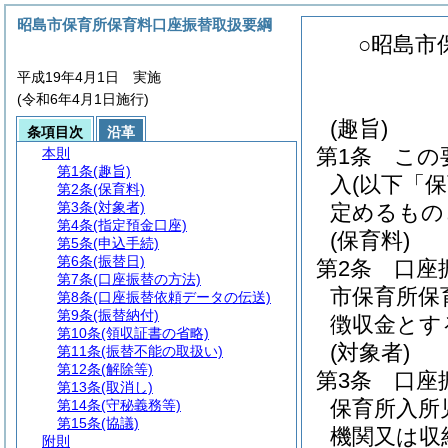
昭島市保育所保育料口座振替取扱要綱
○昭島市
平成19年4月1日 実施
(令和6年4月1日施行)
(趣旨)
条項目次
沿革
第1条
この
本則
第1条
(趣旨)
入
(以下「
第2条
(保育料)
第3条
(対象者)
定めるもの
第4条
(指定預金口座)
(保育料)
第5条
(申込手続)
第6条
(振替日)
第2条
口座
第7条
(口座振替の方法)
市保育所保
第8条
(口座振替依頼データの伝送)
第9条
(振替納付)
徴収金とす
第10条
(領収証書の省略)
(対象者)
第11条
(振替不能の取扱い)
第12条
(解除等)
第3条
口座
第13条
(取消し)
保育所入所
第14条
(守秘義務等)
第15条
(協議)
機関又は収
附則