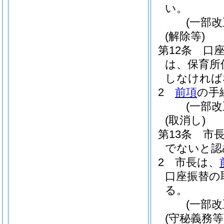
い。
(一部
(解除等)
第12条
口
は、保育所
しなければ
2
前項
の手
(一部
(取消し)
第13条
市
でないと認
2
市長は、
口座振替の
る。
(一部改
(守秘義務等