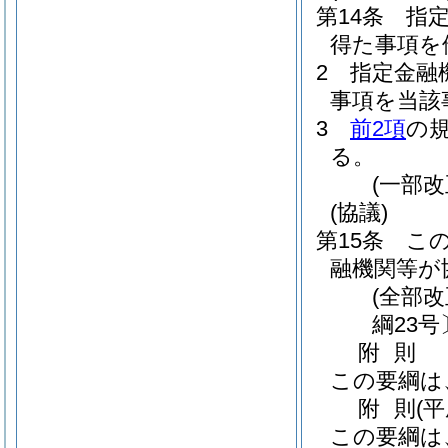
第14条
指
得た事項を
2
指定金融
事項を当該
3
前2項
の
る。
(一部
(協議)
第15条
こ
融機関等が
(全部
綱23号
附
則
この要綱は
附
則
(
この要綱は