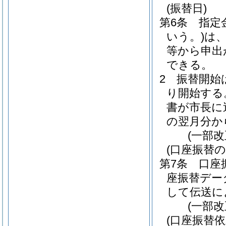
(振替日)
第6条
指定
いう。)
は
等から申出
できる。
2
振替開始
り開始する
書が市長に
の翌月分か
(一部
(口座振替の
第7条
口座
座振替デー
して伝送に
(一部改
(口座振替