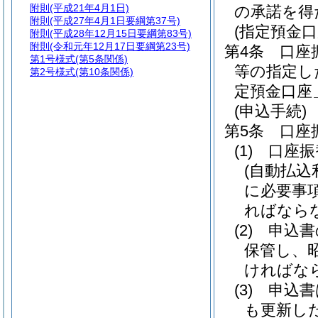
附則
(平成21年4月1日)
の承諾を得
附則
(平成27年4月1日要綱第37号)
(指定預金口
附則
(平成28年12月15日要綱第83号)
附則
(令和元年12月17日要綱第23号)
第4条
口座
第1号様式
(第5条関係)
等の指定し
第2号様式
(第10条関係)
定預金口座
(申込手続)
第5条
口座
(1)
口座振
(自動払込
に必要事
ればなら
(2)
申込書
保管し、
ければな
(3)
申込書
も更新し