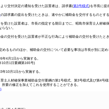
により交付決定の通知を受けた設置者は、請求書
(
第3号様式
)
を市長に提
条
の請求書の提出を受けたときは、速やかに補助金を交付するものとす
付を受けた設置者は、市長の指定する期日までに、昭島市保育士人材確
ならない。
助金の交付を受けた設置者が不正な行為により補助金の交付を受けたと
定めるもののほか、補助金の交付について必要な事項は市長が別に定め
6年4月1日から実施する。
年10月1日
要綱第165号)
3年10月1日から実施する。
育士人材確保事業補助金交付要綱の第1号様式、第3号様式及び第4号
、所要の修正を加えてこれを使用することができる。
)