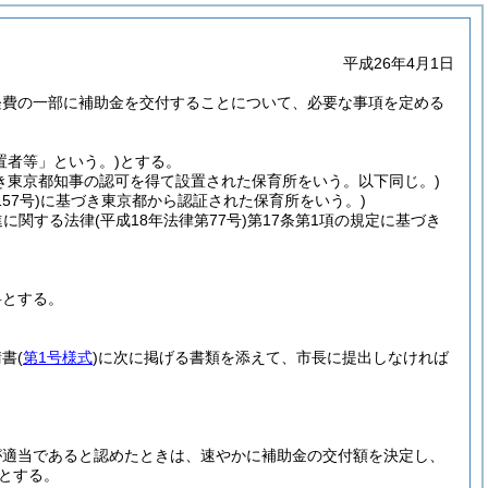
平成26年4月1日
経費の一部に補助金を交付することについて、必要な事項を定める
置者等」という。)
とする。
づき東京都知事の認可を得て設置された保育所をいう。以下同じ。)
57号)
に基づき東京都から認証された保育所をいう。)
進に関する法律
(平成18年法律第77号)
第17条第1項の規定に基づき
料とする。
請書
(
第1号様式
)
に次に掲げる書類を添えて、市長に提出しなければ
が適当であると認めたときは、速やかに補助金の交付額を決定し、
とする。