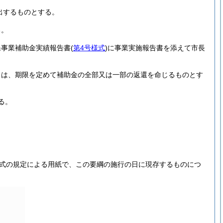
出するものとする。
る。
保事業補助金実績報告書
(
第4号様式
)
に事業実施報告書を添えて市長
きは、期限を定めて補助金の全部又は一部の返還を命じるものとす
る。
様式の規定による用紙で、この要綱の施行の日に現存するものにつ