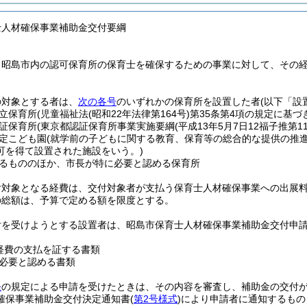
士人材確保事業補助金交付要綱
、昭島市内の認可保育所の保育士を確保するための事業に対して、その
の対象とする者は、
次の各号
のいずれかの保育所を設置した者
(以下「設
立保育所
(児童福祉法
(昭和22年法律第164号)
第35条第4項の規定に基
証保育所
(東京都認証保育所事業実施要綱
(平成13年5月7日12福子推第11
定こども園
(就学前の子どもに関する教育、保育等の総合的な提供の推
可を得て設置された施設をいう。)
るもののほか、市長が特に必要と認める保育所
付対象となる経費は、交付対象者が支払う保育士人材確保事業への出展
の総額は、予算で定める額を限度とする。
付を受けようとする設置者は、昭島市保育士人材確保事業補助金交付申
経費の支払を証する書類
必要と認める書類
条
の規定による申請を受けたときは、その内容を審査し、補助金の交付
確保事業補助金交付決定通知書
(
第2号様式
)
により申請者に通知するもの