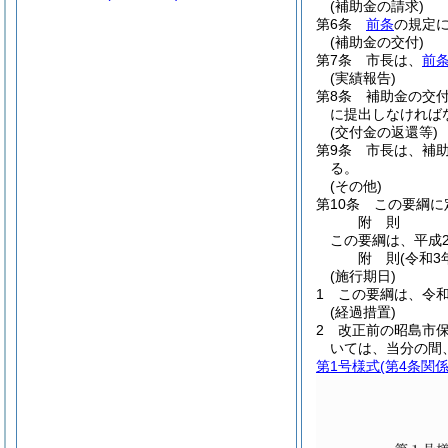
(補助金の請求)
第6条
前条
の規定
(補助金の交付)
第7条
市長は、
前
(実績報告)
第8条
補助金の交
に提出しなければ
(交付金の返還等)
第9条
市長は、補
る。
(その他)
第10条
この要綱に
附
則
この要綱は、平成2
附
則
(令和3
(施行期日)
1
この要綱は、令和
(経過措置)
2
改正前の昭島市保
いては、当分の間
第1号様式
(第4条関係