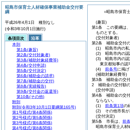
昭島市保育士人材確保事業補助金交付要
綱
○昭島市保育
(趣旨)
平成26年4月1日 種別なし
第1条
この要綱は
(令和3年10月1日施行)
ものとする。
(交付対象者)
条項目次
沿革
第2条
補助金交付
本則
(1)
昭島市内の私
第1条
(趣旨)
(2)
昭島市内の認
第2条
(交付対象者)
(3)
昭島市内の認
第3条
(補助対象経費等)
東京都知事の認
第4条
(交付申請)
(4)
前各号
に掲げ
第5条
(交付決定)
(補助対象経費等)
第6条
(補助金の請求)
第3条
補助金の交
第7条
(補助金の交付)
2
補助金の交付額
第8条
(実績報告)
(交付申請)
第9条
(交付金の返還等)
第4条
補助金の交
第10条
(その他)
ならない。
附則
(1)
前条第1項
の
附則
(令和3年10月1日要綱第165号)
(2)
その他市長が
第1号様式
(第4条関係)
(交付決定)
第2号様式
(第5条関係)
第5条
市長は、
前
第3号様式
(第6条関係)
昭島市保育士人材
第4号様式
(第8条関係)