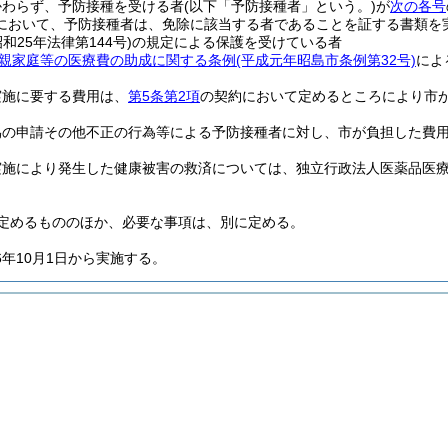
かわらず、予防接種を受ける者
(以下「予防接種者」という。)
が
次の各号
において、予防接種者は、免除に該当する者であることを証する書類を
昭和25年法律第144号)
の規定による保護を受けている者
親家庭等の医療費の助成に関する条例
(平成元年昭島市条例第32号)
によ
実施に要する費用は、
第5条第2項
の契約において定めるところにより市
偽の申請その他不正の行為等による予防接種者に対し、市が負担した費
実施により発生した健康被害の救済については、独立行政法人医薬品医
定めるもののほか、必要な事項は、別に定める。
年10月1日から実施する。