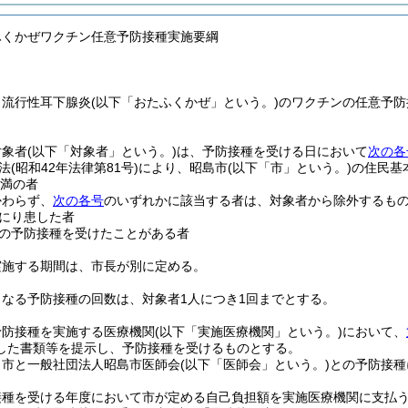
ふくかぜワクチン任意予防接種実施要綱
、流行性耳下腺炎
(以下「おたふくかぜ」という。)
のワクチンの任意予防
対象者
(以下「対象者」という。)
は、予防接種を受ける日において
次の各
法
(昭和42年法律第81号)
により、昭島市
(以下「市」という。)
の住民基
未満の者
かわらず、
次の各号
のいずれかに該当する者は、対象者から除外するも
にり患した者
の予防接種を受けたことがある者
実施する期間は、市長が別に定める。
なる予防接種の回数は、対象者1人につき1回までとする。
予防接種を実施する医療機関
(以下「実施医療機関」という。)
において、
した書類等を提示し、予防接種を受けるものとする。
、市と一般社団法人昭島市医師会
(以下「医師会」という。)
との予防接種
接種を受ける年度において市が定める自己負担額を実施医療機関に支払