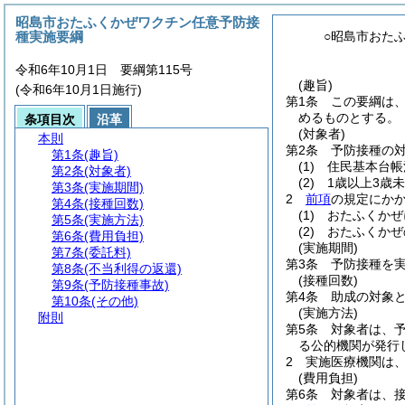
昭島市おたふくかぜワクチン任意予防接
種実施要綱
○昭島市おた
令和6年10月1日 要綱第115号
(趣旨)
(令和6年10月1日施行)
第1条
この要綱は
めるものとする。
条項目次
沿革
(対象者)
本則
第2条
予防接種の
第1条
(趣旨)
(1)
住民基本台帳
第2条
(対象者)
(2)
1歳以上3歳
第3条
(実施期間)
2
前項
の規定にか
第4条
(接種回数)
(1)
おたふくかぜ
第5条
(実施方法)
(2)
おたふくかぜ
第6条
(費用負担)
(実施期間)
第7条
(委託料)
第3条
予防接種を
第8条
(不当利得の返還)
(接種回数)
第9条
(予防接種事故)
第4条
助成の対象と
第10条
(その他)
(実施方法)
附則
第5条
対象者は、
る公的機関が発行
2
実施医療機関は
(費用負担)
第6条
対象者は、