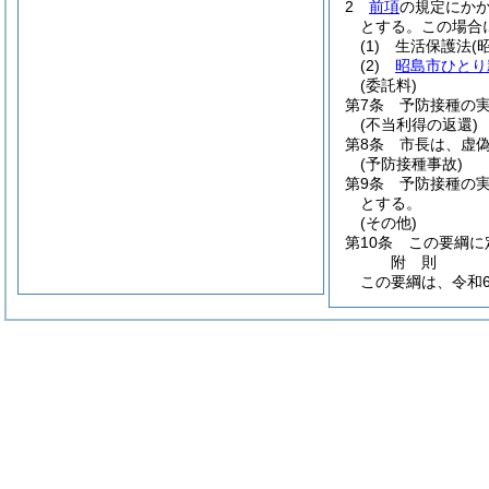
2
前項
の規定にか
とする。
この場合
(1)
生活保護法
(
(2)
昭島市ひとり
(委託料)
第7条
予防接種の
(不当利得の返還)
第8条
市長は、虚
(予防接種事故)
第9条
予防接種の
とする。
(その他)
第10条
この要綱に
附
則
この要綱は、令和6