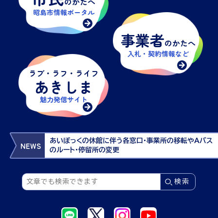
のかたへ
昭島市情報ポータル
事業者
のかたへ
入札・契約情報
など
ラブ・ラフ・ライフ
あきしま
魅力発信サイト
あいぽっくの休館に伴う各窓口・事業所の移転やAバス
NEWS
のルート・停留所の変更