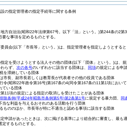
施設の指定管理者の指定手続等に関する条例
、地方自治法
(昭和22年法律第67号。以下「法」という。)
第244条の2
必要な事項を定めるものとする。
育委員会
(以下「市長等」という。)
は、指定管理者を指定しようとすると
の指定を受けようとする法人その他の団体
(以下「団体」という。)
は、規
かわらず、
次の各号
のいずれかに該当する団体は、
同項
の規定による申
税を滞納している団体
は市長、副市長若しくは教育長が代表者その他の役員である団体
行令
(昭和22年政令第16号)
第167条の4
(同令第167条の11第1項におい
れている団体
の2第11項の規定による指定の取消しを受けたことがある団体
排除条例
(平成24年昭島市条例第5号)
第2条第1号
に規定する暴力団、
同
不当な利益を与えるおそれのある活動を行う団体
るもののほか、市長等が特に不適当と認める事項に該当する団体
指定申請があったときは、次に掲げる基準により総合的に審査し、最も
選定するものとする。