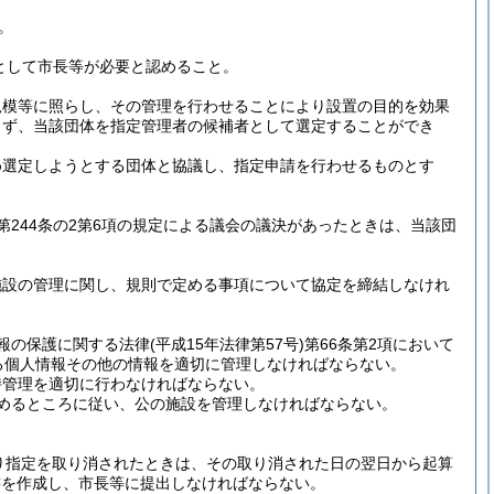
。
として市長等が必要と認めること。
規模等に照らし、その管理を行わせることにより設置の目的を効果
らず、当該団体を指定管理者の候補者として選定することができ
め選定しようとする団体と協議し、指定申請を行わせるものとす
244条の2第6項の規定による議会の議決があったときは、当該団
施設の管理に関し、規則で定める事項について協定を締結しなけれ
報の保護に関する法律
(平成15年法律第57号)
第66条第2項において
る個人情報その他の情報を適切に管理しなければならない。
持管理を適切に行わなければならない。
めるところに従い、公の施設を管理しなければならない。
り指定を取り消されたときは、その取り消された日の翌日から起算
書を作成し、市長等に提出しなければならない。