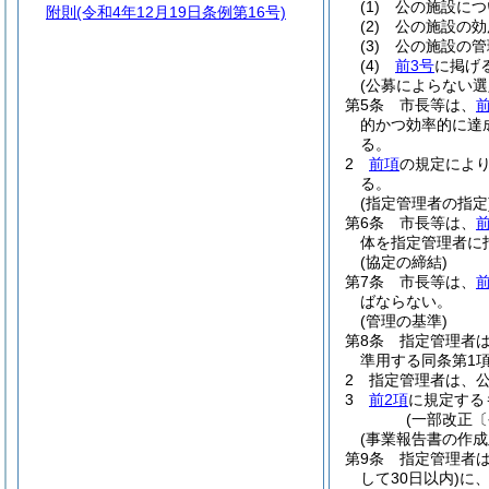
(1)
公の施設につ
附則
(令和4年12月19日条例第16号)
(2)
公の施設の効
(3)
公の施設の管
(4)
前3号
に掲げ
(公募によらない選
第5条
市長等は、
的かつ効率的に達
る。
2
前項
の規定によ
る。
(指定管理者の指定
第6条
市長等は、
前
体を指定管理者に
(協定の締結)
第7条
市長等は、
ばならない。
(管理の基準)
第8条
指定管理者
準用する同条第1
2
指定管理者は、
3
前2項
に規定する
(一部改正〔
(事業報告書の作成
第9条
指定管理者は
して30日以内)
に