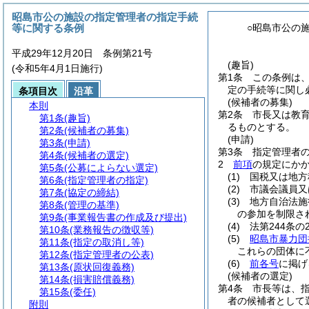
昭島市公の施設の指定管理者の指定手続
等に関する条例
○昭島市公の
平成29年12月20日 条例第21号
(趣旨)
(令和5年4月1日施行)
第1条
この条例は
定の手続等に関し
条項目次
沿革
(候補者の募集)
本則
第2条
市長又は教
第1条
(趣旨)
るものとする。
第2条
(候補者の募集)
(申請)
第3条
(申請)
第3条
指定管理者
第4条
(候補者の選定)
2
前項
の規定にか
第5条
(公募によらない選定)
(1)
国税又は地方
第6条
(指定管理者の指定)
(2)
市議会議員又
第7条
(協定の締結)
(3)
地方自治法施
第8条
(管理の基準)
の参加を制限さ
第9条
(事業報告書の作成及び提出)
(4)
法第244条
第10条
(業務報告の徴収等)
(5)
昭島市暴力団
第11条
(指定の取消し等)
これらの団体に
第12条
(指定管理者の公表)
(6)
前各号
に掲げ
第13条
(原状回復義務)
(候補者の選定)
第14条
(損害賠償義務)
第4条
市長等は、
第15条
(委任)
者の候補者として
附則