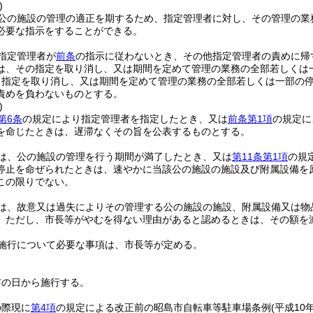
)
公の施設の管理の適正を期するため、指定管理者に対し、その管理の業
必要な指示をすることができる。
指定管理者が
前条
の指示に従わないとき、その他指定管理者の責めに帰
は、その指定を取り消し、又は期間を定めて管理の業務の全部若しくは
り指定を取り消し、又は期間を定めて管理の業務の全部若しくは一部の
責めを負わないものとする。
)
第6条
の規定により指定管理者を指定したとき、又は
前条第1項
の規定に
を命じたときは、遅滞なくその旨を公表するものとする。
は、公の施設の管理を行う期間が満了したとき、又は
第11条第1項
の規
停止を命ぜられたときは、速やかに当該公の施設の施設及び附属設備を
この限りでない。
は、故意又は過失によりその管理する公の施設の施設、附属設備又は物
。
ただし、市長等がやむを得ない理由があると認めるときは、その額を
施行について必要な事項は、市長等が定める。
布の日から施行する。
の際現に
第4項
の規定による改正前の昭島市自転車等駐車場条例
(平成10