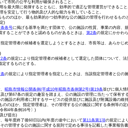
いて市民の公平な利用が確保されること。
用を最大限に発揮するとともに、効率的で適正な管理運営ができること
理を安定して行う物的及び人的な能力を有していること。
るもののほか、最も効果的かつ効率的な公の施設の管理を行わせるもの
定)
前条各号
に掲げる基準を満たす団体で、公の施設の性質、事業の内容、
成することができると認めるものがあるときは、
第2条
の規定にかかわ
り指定管理者の候補者を選定しようとするときは、市長等は、あらかじ
)
2条
の規定により指定管理者の候補者として選定した団体について、法第
指定するものとする。
前条
の規定により指定管理者を指定したときは、当該指定管理者と公の
は、
昭島市情報公開条例
(平成10年昭島市条例第2号)
第19条
並びに個人情
項及び第67条の規定の趣旨を踏まえ、公の施設の管理に当たって保有す
公の施設の利用者に対するサービスの提供並びに施設及び附属設備の維
もののほか、指定管理者は、その管理する公の施設に関する条例等の定
令和4年条例16号〕)
及び提出)
、毎年度終了後60日以内
(年度の途中において
第11条第1項
の規定によ
、その管理する公の施設に関する規則で定める事項を記載した事業報告