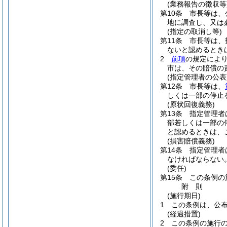
(業務報告の徴収等
第10条
市長等は、
地に調査し、又は
(指定の取消し等)
第11条
市長等は、
ないと認めるとき
2
前項
の規定によ
市は、その賠償の
(指定管理者の公表
第12条
市長等は、
しくは一部の停止
(原状回復義務)
第13条
指定管理者
部若しくは一部の
と認めるときは、
(損害賠償義務)
第14条
指定管理者
なければならない
(委任)
第15条
この条例の
附
則
(施行期日)
1
この条例は、公
(経過措置)
2
この条例の施行