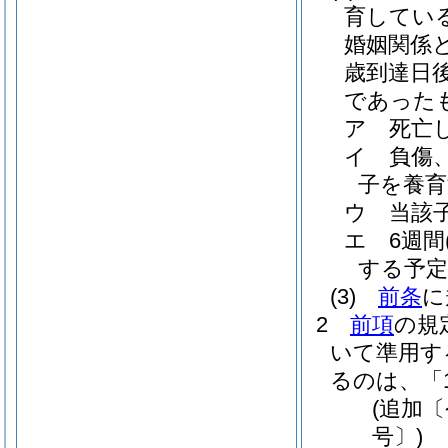
育してい
婚姻関係
歳到達日
であった
ア
死亡
イ
負傷
子を養
ウ
当該
エ
6週間
する予定
(3)
前条
に
2
前項
の規
いて準用す
るのは、「
(追加
号〕)