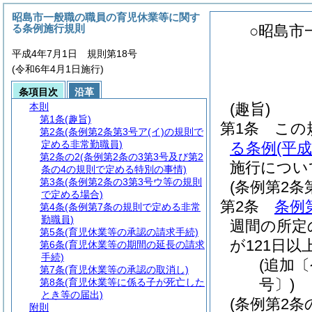
昭島市一般職の職員の育児休業等に関す
る条例施行規則
○昭島市
平成4年7月1日 規則第18号
(令和6年4月1日施行)
条項目次
沿革
(趣旨)
本則
第1条
(趣旨)
第1条
この
第2条
(条例第2条第3号ア(イ)の規則で
定める非常勤職員)
る条例
(平
第2条の2
(条例第2条の3第3号及び第2
施行につい
条の4の規則で定める特別の事情)
第3条
(条例第2条の3第3号ウ等の規則
(条例第2条
で定める場合)
第2条
条例
第4条
(条例第7条の規則で定める非常
勤職員)
週間の所定
第5条
(育児休業等の承認の請求手続)
が121日
第6条
(育児休業等の期間の延長の請求
手続)
(追加
第7条
(育児休業等の承認の取消し)
号〕)
第8条
(育児休業等に係る子が死亡した
とき等の届出)
(条例第2
附則