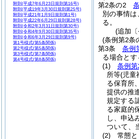
附則
(平成7年6月23日規則第16号)
第2条の2
附則
(平成19年3月30日規則第25号)
別の事情は
附則
(平成21年1月9日規則第1号)
附則
(平成22年6月29日規則第28号)
る。
附則
(令和2年3月31日規則第30号)
(追加〔
附則
(令和4年9月30日規則第35号)
附則
(令和6年3月29日規則第9号)
(条例第2条
第1号様式
(第5条関係)
第3条
条例
第2号様式
(第5条関係)
第3号様式
(第7条関係)
る場合とす
第4号様式
(第8条関係)
(1)
条例第
所等
(児童
る保育所
提供の推
規定する
る家庭的
し、申込
ついて、
(2)
常態と