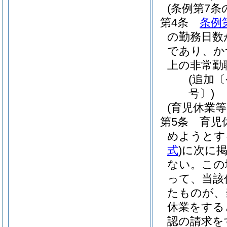
(条例第7
第4条
条例
の勤務日数
であり、か
上の非常勤
(追加
号〕)
(育児休業
第5条
育児
めようとす
式
)
に次に
ない。
この
って、当該
たものが、
休業をする
認の請求を