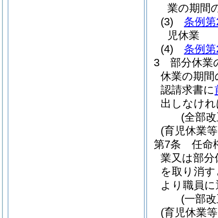
業の期間
(3)
条例第
児休業
(4)
条例第
3
部分休業
休業の期間
認請求書に
出しなけれ
(全部改
(育児休業
第7条
任命
業又は部分
を取り消す
より職員に
(一部改
(育児休業