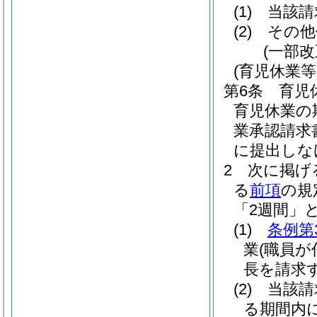
(1)
当該請
(2)
その他
(一部改
(育児休業
第6条
育児
育児休業の
業承認請求
に提出しな
2
次に掲げ
る
前項
の規
「2週間」
(1)
条例第
業
(職員
長を請求
(2)
当該請
る期間内