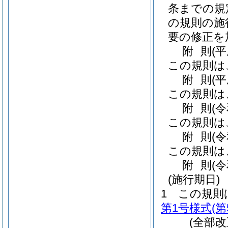
条までの規
の規則の施
要の修正を
附
則
(
この規則は
附
則
(
この規則は
附
則
(
この規則は
附
則
(
この規則は
附
則
(
(施行期日)
1
この規則
第1号様式
(
(全部