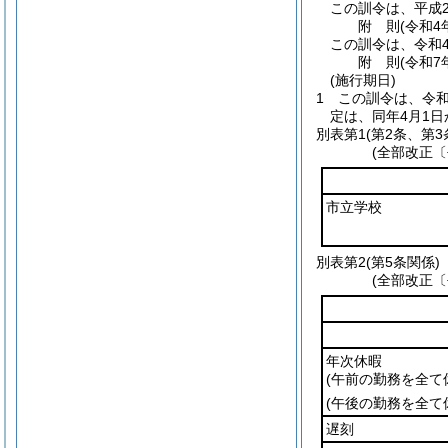
この訓令は、平成2
附
則
(令和4
この訓令は、令和
附
則
(令和7
(施行期日)
1
この訓令は、令和
定は、同年4月1
別表第1
(第2条、第3
(全部改正〔
市立学校
別表第2
(第5条関係)
(全部改正〔
年次休暇
(午前の勤務を全て
(午後の勤務を全て
遅刻