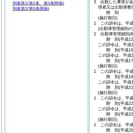
3
出勤した事実が
別表第1
(第2条、第3条関係)
理者又は出勤簿整
別表第2
(第5条関係)
附
則
(施行期日)
1
この訓令は、平成
(出勤簿管理細則の
2
出勤簿管理細則
(
附
則
(平成1
この訓令は、平成1
附
則
(平成1
この訓令は、平成1
附
則
(平成1
(施行期日)
1
この訓令は、平成
附
則
(平成1
この訓令は、平成1
附
則
(平成2
(施行期日)
1
この訓令は、平成
附
則
(平成2
この訓令は、平成2
附
則
(平成2
(施行期日)
1
この訓令は、平成
附
則
(平成2