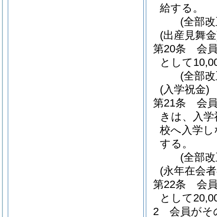
給する。
(全部
(出産見舞金
第20条
会
として10,
(全部
(入学祝金)
第21条
会
きは、入学祝
校へ入学し
する。
(全部
(永年在会者
第22条
会
として20,
2
会員がそ