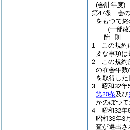
(会計年度)
第47条
会の
をもつて終
(一部
附
則
1
この規約
要な事項は
2
この規約
の在会年数
を取得した
3
昭和32
第20条
及び
かのぼつて
4
昭和32
昭和33年3
査が選出さ