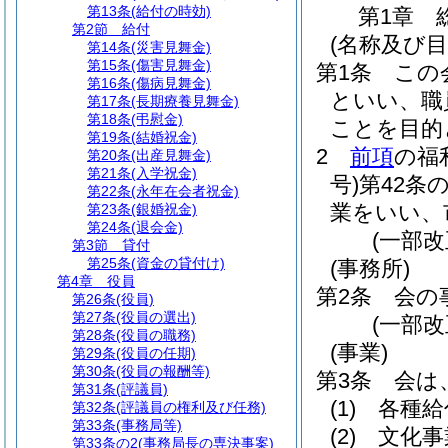
第13条
(給付の時効)
第1章
第2節
給付
(名称及び目
第14条
(災害見舞金)
第15条
(傷害見舞金)
第1条
この
第16条
(傷病見舞金)
といい、職
第17条
(長期療養見舞金)
第18条
(弔慰金)
ことを目的
第19条
(結婚祝金)
2
前項
の福
第20条
(出産見舞金)
第21条
(入学祝金)
号)
第42条
第22条
(永年在会者祝金)
業をいい、
第23条
(銀婚祝金)
第24条
(退会金)
(一部
第3節
貸付
第25条
(資金の貸付け)
(事務所)
第4章
役員
第2条
会の
第26条
(役員)
第27条
(役員の選出)
(一部
第28条
(役員の職務)
(事業)
第29条
(役員の任期)
第30条
(役員の報酬等)
第3条
会は
第31条
(評議員)
(1)
各種給
第32条
(評議員の権利及び任務)
第33条
(事務局等)
(2)
文化事
第33条の2
(事務局長の専決事案)