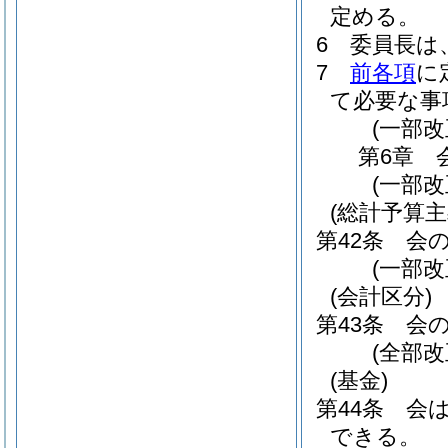
定める。
6
委員長は
7
前各項
に
て必要な事
(一部
第6章
(一部
(総計予算主
第42条
会
(一部
(会計区分)
第43条
会
(全部
(基金)
第44条
会
できる。