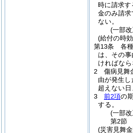
時に請求す
金のみ請求
ない。
(一部
(給付の時効
第13条
各
は、その事
ければなら
2
傷病見舞
由が発生し
超えない日
3
前2項
の
する。
(一部
第2節
(災害見舞金