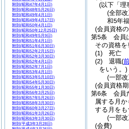
(以下「理
附則
(昭和47年4月1日)
附則
(昭和48年5月26日)
(全部
附則
(昭和49年4月1日)
和5年
附則
(昭和49年4月17日)
附則
(昭和50年4月1日)
(会員資格の
附則
(昭和50年12月25日)
附則
(昭和49年5月9日)
第5条
会員
附則
(昭和51年4月1日)
その資格を
附則
(昭和51年6月30日)
附則
(昭和52年2月15日)
(1)
死亡
附則
(昭和52年3月30日)
(2)
退職
(
附則
(昭和52年4月1日)
附則
(昭和52年7月1日)
をいう。)
附則
(昭和53年4月1日)
(一部
附則
(昭和53年5月10日)
附則
(昭和54年5月30日)
(会員資格期
附則
(昭和55年1月30日)
第6条
会員
附則
(昭和56年3月25日)
附則
(昭和57年5月26日)
属する月か
附則
(昭和58年3月30日)
附則
(昭和60年3月27日)
する月をも
附則
(昭和61年3月26日)
(一部
附則
(昭和63年3月30日)
附則
(平成3年3月28日)
(会費)
附則
(平成4年3月26日)