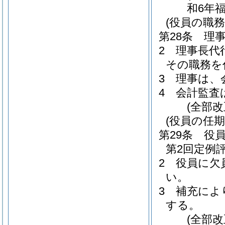
和6年
(役員の職務
第28条
理
2
理事長代
その職務を
3
理事は、
4
会計監査
(全部
(役員の任期
第29条
役
第2回定例
2
役員に欠
い。
3
補充によ
する。
(全部