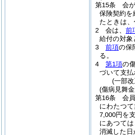
第15条
会
保険契約を
たときは、
2
会は、
前
給付の対象
3
前項
の保
る。
4
第1項
の
づいて支払
(一部
(傷病見舞金
第16条
会
にわたつて
7,000円
にあつては
消滅した日