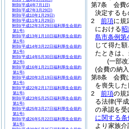
第7条
会費
附則
(平成4年7月1日)
附則
(平成7年3月29日)
決定するも
附則
(平成10年1月29日)
2
前項
に規
附則
(平成11年1月29日)
附則
(平成12年3月29日福利厚生会規約
における
昭
第1号)
島市条例第4
附則
(平成13年1月10日福利厚生会規約
第1号)
じて得た額
附則
(平成14年3月22日福利厚生会規約
第1号)
たときは、
附則
(平成14年5月30日福利厚生会規約
(一部
第2号)
附則
(平成16年1月21日福利厚生会規約
(会費の納入
第1号)
第8条
会費
附則
(平成20年3月19日福利厚生会規約
第1号)
を喪失した
附則
(平成22年2月17日福利厚生会規約
2
前項
の規
第1号)
附則
(平成23年5月25日福利厚生会規約
る法律
(平成
第1号)
の承認を受
附則
(平成25年3月27日福利厚生会規約
第1号)
に関する条
附則
(平成26年5月22日福利厚生会規約
第1号)
より家族介