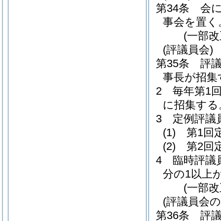
第34条
会
事会を置く
(一部
(評議員会)
第35条
評
事長が招集
2
毎年第1
に招集する
3
定例評議
(1)
第1回
(2)
第2回
4
臨時評議
分の1以上
(一部
(評議員会の
第36条
評