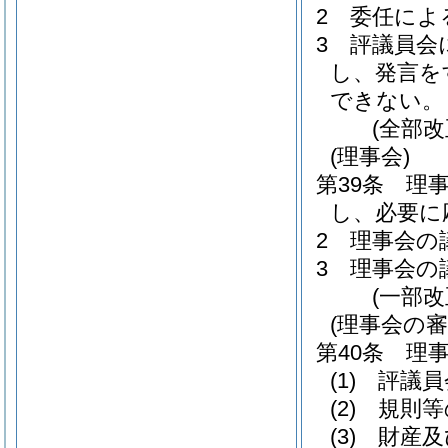
2
委任によ
3
評議員会
し、発言を
できない。
(全部
(理事会)
第39条
理
し、必要に
2
理事会の
3
理事会の
(一部
(理事会の審
第40条
理
(1)
評議員
(2)
規則等
(3)
財産及