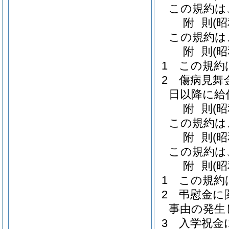
この規約は
附
則
(
この規約は
附
則
(
1
この規約
2
傷病見舞
日以降に給
附
則
(昭
この規約は
附
則
(
この規約は
附
則
(
1
この規約
2
弔慰金に
事由の発生
3
入学祝金