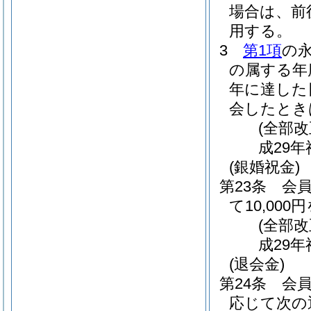
場合は、前
用する。
3
第1項
の
の属する年
年に達した
会したとき
(全部
成29
(銀婚祝金)
第23条
会
て10,00
(全部
成29
(退会金)
第24条
会
応じて次の