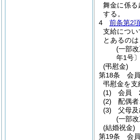
舞金に係る
する。
4
前条第2
支給につい
とあるのは
(一部
年1号〕
(弔慰金)
第18条
会
弔慰金を支
(1)
会員 2
(2)
配偶者
(3)
父母及
(一部
(結婚祝金)
第19条
会員