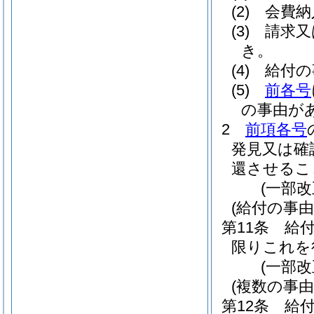
(2)
会費納
(3)
請求又
き。
(4)
給付の
(5)
前各号
の事由が
2
前項各号
発見又は確
還させるこ
(一部
(給付の事由
第11条
給
限りこれを
(一部
(複数の事
第12条
給