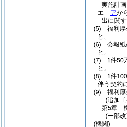
実施計
エ
ア
か
出に関
(5)
福利厚
と。
(6)
会報紙
と。
(7)
1件5
と。
(8)
1件1
伴う契約
(9)
福利厚
(追加
第5章
(一部
(機関)