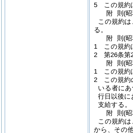
5
この規約
附
則
(
この規約は
る。
附
則
(
1
この規約
2
第26条
附
則
(
1
この規約
2
この規約
いる者にあ
行日以後に
支給する。
附
則
(
この規約は
から、その他