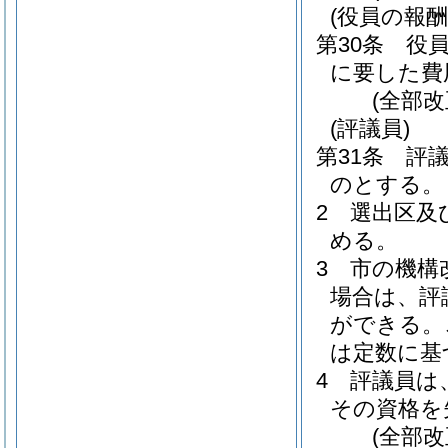
(役員の報酬
第30条
役
に要した費
(全部
(評議員)
第31条
評
のとする。
2
選出区及
める。
3
市の機構
場合は、評
ができる。
は定数に基
4
評議員は
その資格を
(全部