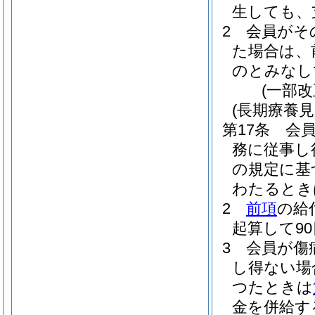
生しても、
2
会員がそ
た場合は、
のとみなし
(一部改
(長期療養見
第17条
会
務に従事し
の規定に基
わたるとき
2
前項
の給
起算して9
3
会員が傷
し得ない場
つたときは
金を併給す