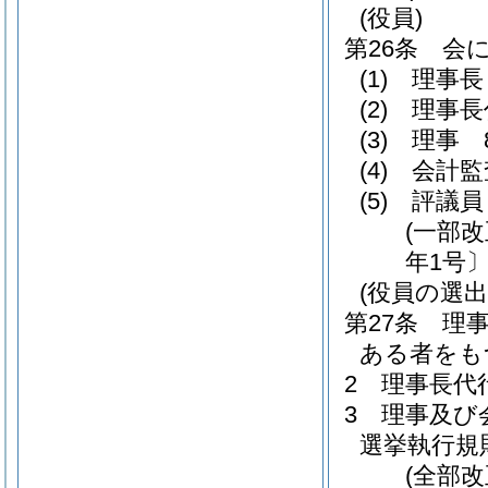
(役員)
第26条
会
(1)
理事長
(2)
理事長
(3)
理事 
(4)
会計監
(5)
評議員
(一部
年1号〕
(役員の選出
第27条
理
ある者をも
2
理事長代
3
理事及び
選挙執行規
(全部