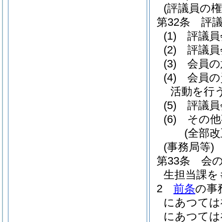
(評議員の権
第32条
評
(1)
評議員
(2)
評議員
(3)
会員の
(4)
会員の
活動を行
(5)
評議員
(6)
その他
(全部
(事務局等)
第33条
会
生担当課を
2
前条
の事
にあつては
にあつては