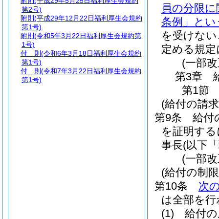
附則
(平成29年5月25日福利厚生会規約
員の分限に
第2号)
附則
(平成29年12月22日福利厚生会規約
条例」とい
第1号)
を受けない
附則
(令和5年3月22日福利厚生会規約第
1号)
定める規定
付 則
(令和6年3月18日福利厚生会規約
(一部
第1号)
付 則
(令和7年3月22日福利厚生会規約
第3章
第1号)
第1節
(給付の請求
第9条
給付
を証明する
事長
(以下
(一部
(給付の制限
第10条
次
は全部を行
(1)
給付の