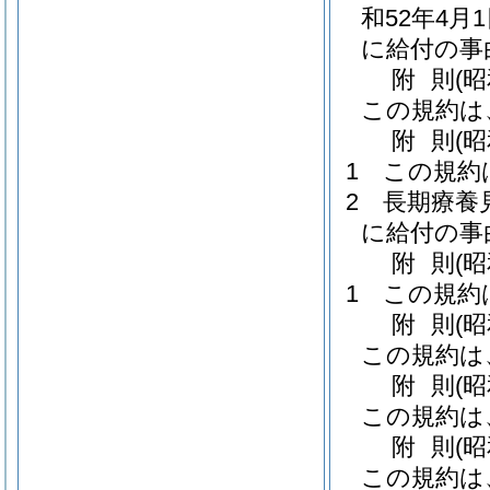
和52年4月
に給付の事
附
則
(
この規約は
附
則
(
1
この規約
2
長期療養
に給付の事
附
則
(
1
この規約
附
則
(
この規約は
附
則
(
この規約は
附
則
(
この規約は