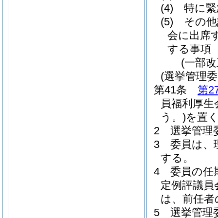
(4)
特に緊
(5)
その他
会に出席
する事項
(一部
(選挙管理委
第41条
第2
員福利厚生
う。)
を置
2
選挙管理
3
委員は、
する。
4
委員の任
定例評議員
は、前任者
5
選挙管理