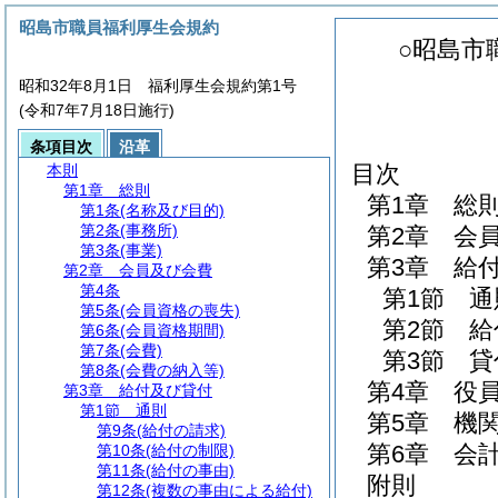
昭島市職員福利厚生会規約
○昭島市
昭和32年8月1日 福利厚生会規約第1号
(令和7年7月18日施行)
条項目次
沿革
目次
本則
第1章
総則
第1章
総
第1条
(名称及び目的)
第2条
(事務所)
第2章
会
第3条
(事業)
第3章
給
第2章
会員及び会費
第4条
第1節
通
第5条
(会員資格の喪失)
第2節
給
第6条
(会員資格期間)
第7条
(会費)
第3節
貸
第8条
(会費の納入等)
第4章
役
第3章
給付及び貸付
第1節
通則
第5章
機
第9条
(給付の請求)
第6章
会
第10条
(給付の制限)
第11条
(給付の事由)
附則
第12条
(複数の事由による給付)