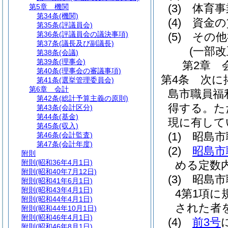
(3)
体育事
第5章
機関
第34条
(機関)
(4)
資金の
第35条
(評議員会)
第36条
(評議員会の議決事項)
(5)
その他
第37条
(議長及び副議長)
(一部
第38条
(会議)
第39条
(理事会)
第2章
第40条
(理事会の審議事項)
第4条
次に
第41条
(選挙管理委員会)
第6章
会計
島市職員福
第42条
(総計予算主義の原則)
得する。
た
第43条
(会計区分)
第44条
(基金)
現に有して
第45条
(収入)
(1)
昭島市
第46条
(会計監査)
第47条
(会計年度)
(2)
昭島市
附則
附則
(昭和36年4月1日)
める定数
附則
(昭和40年7月12日)
(3)
昭島市
附則
(昭和41年6月1日)
附則
(昭和43年4月1日)
4第1項
附則
(昭和44年4月1日)
された者
附則
(昭和44年10月1日)
附則
(昭和46年4月1日)
(4)
前3号
附則
(昭和46年8月1日)