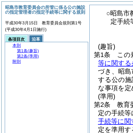
昭島市教育委員会の所管に係る公の施設
の指定管理者の指定手続等に関する規則
○昭島市
定手続
平成30年3月15日 教育委員会規則第1号
(平成30年4月1日施行)
条項目次
沿革
(趣旨)
本則
第1条
(趣旨)
第1条
この
第2条
(準用)
附則
等に関する
づき、昭島
する公の施
な事項を定
(準用)
第2条
教育
定の手続等
手続等に関
定を準用す