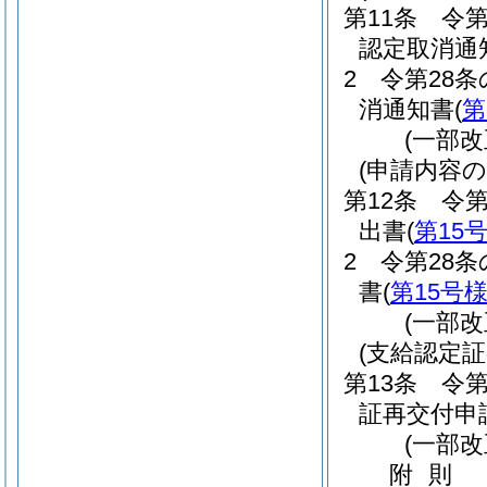
第11条
令第
認定取消通
2
令第28
消通知書
(
第
(一部改
(申請内容の
第12条
令第
出書
(
第15
2
令第28
書
(
第15号
(一部改
(支給認定
第13条
令第
証再交付申
(一部改
附
則