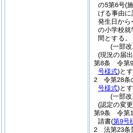
の5第6号
(
げる事由に
発生日から
の小学校就
間とする。
(一部改
(現況の届出
第8条
令第
号様式
)
と
2
令第28
号様式
)
と
(一部
(認定の変更
第9条
令第
請書
(
第9号
2
法第23