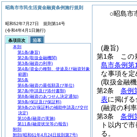
昭島市市民生活資金融資条例施行規則
○昭島市
昭和52年7月27日 規則第14号
(令和4年4月1日施行)
条項目次
沿革
(趣旨)
本則
第1条
(趣旨)
第1条
この
第2条
(取扱金融機関)
第3条
(融資の利率)
島市条例第
第4条
(資金の種類、使途及び融資対象
な事項を定
範囲)
第5条
(取扱金融機
第6条
(融資の最低額及び単位)
第2条
条例
第7条
(申請及び添付書類)
第8条
(融資のあつせん決定通知)
表
に掲げる
第9条
(保証及び保証料)
(融資の利率
第9条の2
(保証料の補助申請及び交付
決定)
第3条
条例
第10条
(融資の実施)
ト以内で市
第11条
(融資状況等の報告)
附則
る。
附則
(昭和61年4月24日規則第7号)