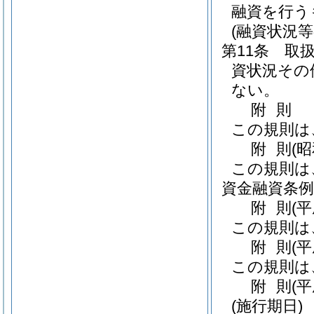
融資を行う
(融資状況等
第11条
取
資状況その
ない。
附
則
この規則は
附
則
(
この規則は
資金融資条例
附
則
(
この規則は
附
則
(
この規則は
附
則
(
(施行期日)