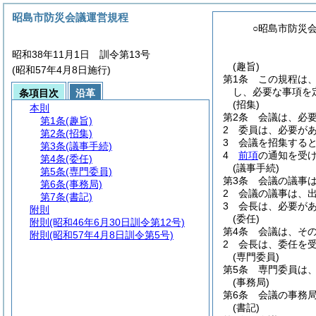
昭島市防災会議運営規程
○昭島市防災
昭和38年11月1日 訓令第13号
(趣旨)
(昭和57年4月8日施行)
第1条
この規程は
し、必要な事項を
条項目次
沿革
(招集)
本則
第2条
会議は、必
第1条
(趣旨)
2
委員は、必要が
第2条
(招集)
3
会議を招集する
第3条
(議事手続)
4
前項
の通知を受
第4条
(委任)
(議事手続)
第5条
(専門委員)
第3条
会議の議事
第6条
(事務局)
2
会議の議事は、
第7条
(書記)
3
会長は、必要が
附則
(委任)
附則
(昭和46年6月30日訓令第12号)
第4条
会議は、そ
附則
(昭和57年4月8日訓令第5号)
2
会長は、委任を
(専門委員)
第5条
専門委員は
(事務局)
第6条
会議の事務
(書記)