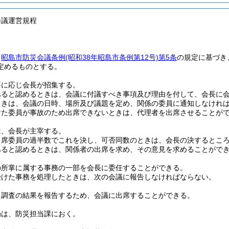
会議運営規程
、
昭島市防災会議条例
(昭和38年昭島市条例第12号)
第5条
の規定に基づき
定めるものとする。
要に応じ会長が招集する。
あると認めるときは、会議に付議すべき事項及び理由を付して、会長に
ときは、会議の日時、場所及び議題を定め、関係の委員に通知しなけれ
けた委員が事故のため出席できないときは、代理者を出席させることが
は、会長が主宰する。
出席委員の過半数でこれを決し、可否同数のときは、会長の決するとこ
あると認めるときは、関係者の出席を求め、その意見を求めることがで
の所掌に属する事務の一部を会長に委任することができる。
受けた事務を処理したときは、次の会議に報告しなければならない。
、調査の結果を報告するため、会議に出席することができる。
局は、防災担当課におく。