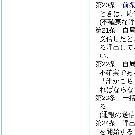
第20条
前
ときは、応
(不確実な
第21条
自
受信したと
る呼出しで
い。
第22条
自
不確実であ
「誰かこち
ればならな
第23条
一
る。
(通報の送信
第24条
呼
を開始する