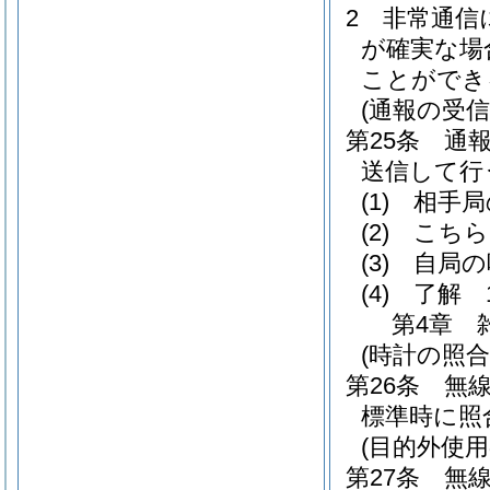
2
非常通信
が確実な場
ことができ
(通報の受信
第25条
通
送信して行
(1)
相手局
(2)
こちら
(3)
自局の
(4)
了解 
第4章
(時計の照合
第26条
無
標準時に照
(目的外使用
第27条
無