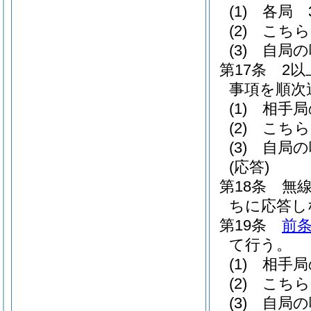
(1)
各局 
(2)
こちら
(3)
自局の
第17条
2
事項を順次
(1)
相手局
(2)
こちら
(3)
自局の
(応答)
第18条
無
ちに応答し
第19条
前
て行う。
(1)
相手局
(2)
こちら
(3)
自局の