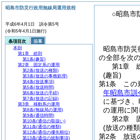
昭島市防災行政用無線局運用規程
○昭島市
平成6年4月1日 訓令第5号
(令和5年4月1日施行)
条項目次
沿革
昭島市防災
本則
第1章
総則
の全部を次
第1条
(趣旨)
第2章
固定系の運用
第1章
第2条
(放送の種類)
(趣旨)
第3条
(放送の事務処理)
第4条
(放送事項)
第1条
この
第5条
(放送時間)
年昭島市訓
第6条
(放送の手続)
第7条
(放送の記録)
に基づき、
第3章
移動系の運用
の運用に関
第8条
(無線局の運用)
第9条
(通信時間)
第2章
第10条
(通信の取扱い)
(放送の種類
第11条
(通信の種類)
第12条
(通信の優先順位)
第2条
放送
第13条
(通信の統制事項)