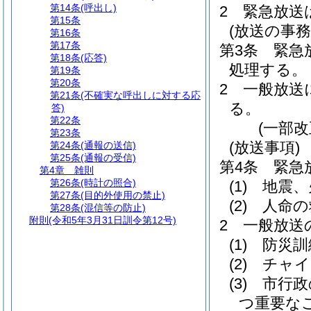
第14条
(呼出し)
2
緊急放送
第15条
(放送の事務
第16条
第17条
第3条
緊急
第18条
(応答)
処理する。
第19条
第20条
2
一般放送
第21条
(不確実な呼出しに対する応
る。
答)
第22条
(一部改
第23条
(放送事項)
第24条
(通報の送信)
第25条
(通報の受信)
第4条
緊急
第4章
雑則
第26条
(時計の照合)
(1)
地震、
第27条
(目的外使用の禁止)
(2)
人命の
第28条
(混信等の防止)
附則
(令和5年3月31日訓令第12号)
2
一般放送
(1)
防災訓
(2)
チャイ
(3)
市行政
つ重要な