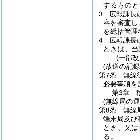
するものと
3
広報課長
容を審査し
を総括管理
4
広報課長
ときは、当
(一部改
(放送の記録
第7条
無線
必要事項を
第3章
(無線局の運
第8条
無線
端末局及び
とき、又は
る。