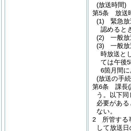
(放送時間)
第5条
放送
(1)
緊急放
認めると
(2)
一般放
(3)
一般放
時放送と
ては午後5
6箇月間
(放送の手続
第6条
課長
う。以下同
必要がある
ない。
2
所管する
して放送日