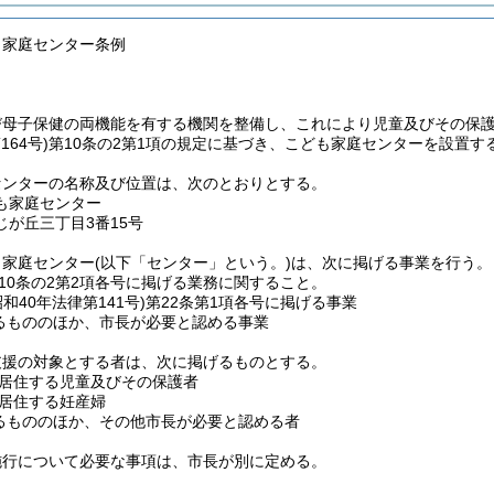
も家庭センター条例
び母子保健の両機能を有する機関を整備し、これにより児童及びその保
164号)
第10条の2第1項の規定に基づき、こども家庭センターを設置す
センターの名称及び位置は、次のとおりとする。
も家庭センター
が丘三丁目3番15号
も家庭センター
(以下「センター」という。)
は、次に掲げる事業を行う。
10条の2第2項各号に掲げる業務に関すること。
昭和40年法律第141号)
第22条第1項各号に掲げる事業
るもののほか、市長が必要と認める事業
支援の対象とする者は、次に掲げるものとする。
居住する児童及びその保護者
居住する妊産婦
るもののほか、その他市長が必要と認める者
施行について必要な事項は、市長が別に定める。