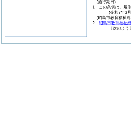
(施行期日)
1
この条例は、規
(令和7年3
(昭島市教育福祉
2
昭島市教育福祉
〔次のよう