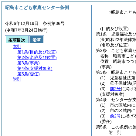
昭島市こども家庭センター条例
○昭島市こど
令和6年12月19日 条例第36号
(目的及び設置)
(令和7年3月24日施行)
第1条
児童福祉及
法
(昭和22年法律第
条項目次
沿革
(名称及び位置)
本則
第2条
こども家庭
第1条
(目的及び設置)
名称 昭島市こど
第2条
(名称及び位置)
位置 昭島市つつじ
第3条
(事業)
(事業)
第4条
(支援対象者)
第3条
昭島市こど
第5条
(委任)
(1)
児童福祉法第
附則
(2)
母子保健法
(
(3)
前2号
に掲げ
(支援対象者)
第4条
センターが
(1)
市の区域内に
(2)
市の区域内に
(3)
前2号
に掲げ
(委任)
第5条
この条例の
附
則