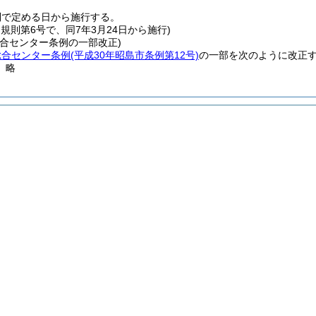
則で定める日から施行する。
月規則第6号で、同7年3月24日から施行)
総合センター条例の一部改正)
総合センター条例
(平成30年昭島市条例第12号)
の一部を次のように改正
〕略