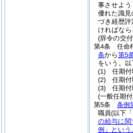
事させよう
優れた識見
づき経歴評
ければなら
(辞令の交付
第4条
任命
条
から
第5
をいう。以
(1)
任期付
(2)
任期付
(3)
任期付
(一般任期
第5条
条例
職員
(以下
の給与に関
例」という