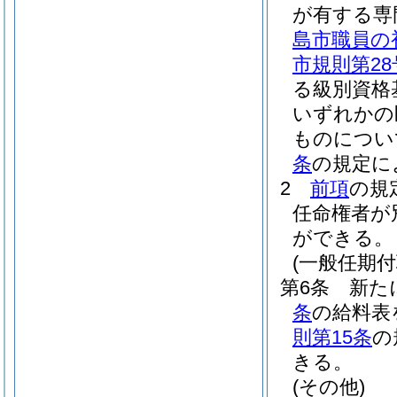
が有する専
島市職員の
市規則第2
る級別資格
いずれかの
ものについ
条
の規定に
2
前項
の規
任命権者が
ができる。
(一般任期
第6条
新た
条
の給料表
則第15条
の
きる。
(その他)