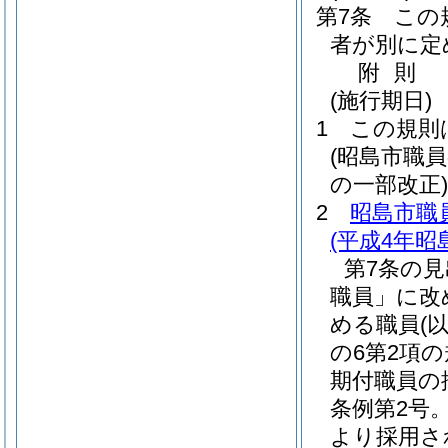
第7条
この
者が別に定
附
則
(施行期日)
1
この規則
(昭島市職
の一部改正)
2
昭島市職
(平成4年昭
第7条の
職員」に改
める職員(
の6第2項
期付職員の
条例第2号
より採用さ