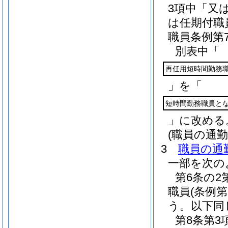
3項中「又
は任期付職
職員条例第
別表中「
再任用短時間勤務
」を「
短時間勤務職員と
」に改める
(職員の通
3
職員の通
一部を次の
第6条の
職員
(条例
う。以下同
第8条第