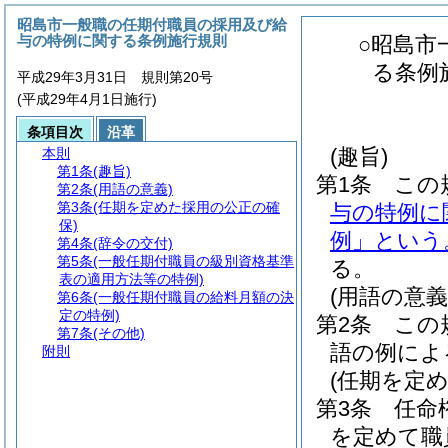
昭島市一般職の任期付職員の採用及び給
与の特例に関する条例施行規則
○昭島市
る条例
平成29年3月31日 規則第20号
(平成29年4月1日施行)
条項目次
沿革
(趣旨)
本則
第1条
(趣旨)
第1条
この
第2条
(用語の意義)
第3条
(任期を定めた採用の公正の確
与の特例に
保)
例」という
第4条
(辞令の交付)
第5条
(一般任期付職員の級別資格基準
る。
表の適用方法等の特例)
(用語の意義
第6条
(一般任期付職員の給料月額の決
定の特例)
第2条
この
第7条
(その他)
語の例によ
附則
(任期を定
第3条
任命
を定めて職