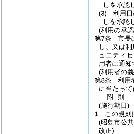
しを承認
(3)
利用日
しを承認
(利用の承
第7条
市長
し、又は利
ュニティセ
用者に通知
(利用者の義
第8条
利用
に当たって
附
則
(施行期日)
1
この規則
(昭島市公
改正)