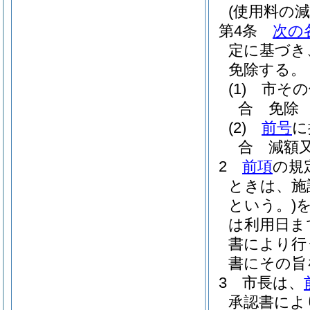
(使用料の減
第4条
次の
定に基づき
免除する。
(1)
市その
合 免除
(2)
前号
に
合 減額
2
前項
の規
ときは、施
という。)
は利用日ま
書により行
書にその旨
3
市長は、
承認書によ