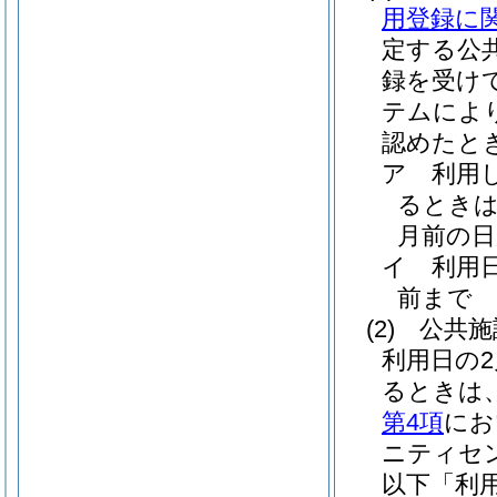
用登録に
定する公
録を受け
テムによ
認めたと
ア
利用
るときは
月前の日
イ
利用
前まで
(2)
公共
利用日の
るときは
第4項
にお
ニティセ
以下「利