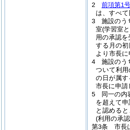
2
前項第1
は、すべて
3
施設のう
室
(学習室
用の承認を
する月の初
より市長に
4
施設のう
ついて利用
の日が属す
市長に申請
5
同一の内
を超えて申
と認めると
(利用の承認
第3条
市長