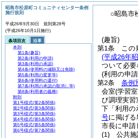
昭島市松原町コミュニティセンター条例
施行規則
○昭島市
平成26年9月30日 規則第28号
(平成26年10月1日施行)
(趣旨)
条項目次
沿革
第1条
この
本則
第1条
(趣旨)
(平成26
第2条
(利用の申請)
第3条
(利用の承認)
ついて必要
第4条
(使用料の減額又は免除)
(利用の申請
第5条
(利用の変更等)
第6条
(使用料の還付)
第2条
条例
第7条
(利用の承認の取消し等)
会室
(学習
第8条
(利用者の義務)
附則
び調理実習
第1号様式
(第2条関係)
下「利用の
第2号様式
(第3条関係)
第3号様式
(第3条関係)
号
に掲げる
第4号様式
(第5条関係)
市長に申請
第5号様式
(第5条関係)
第6号様式
(第7条関係)
(1)
公共施