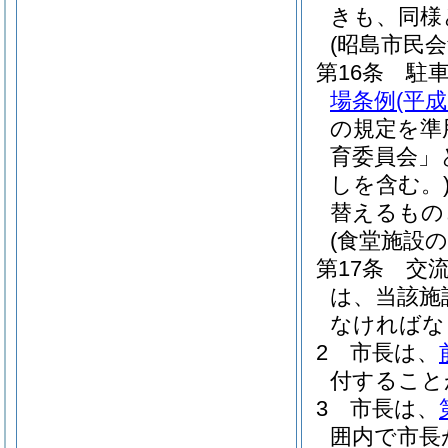
きも、同様
(昭島市民
第16条
駐
場条例
(平
の規定を準
育委員会」
しを含む。
替えるもの
(食堂施設
第17条
交
は、当該施
なければな
2
市長は、
付すること
3
市長は、
囲内で市長