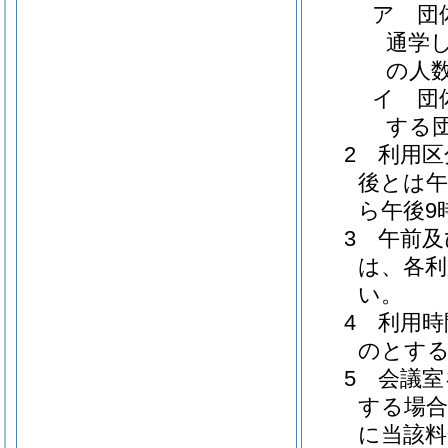
ア 団
通学
の人
イ 団
する
2 利用区
後とは午
ら午後9
3 午前
は、各利
い。
4 利用
のとす
5 会議
する場合
に当該料