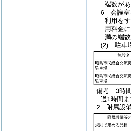
端数があ
6 会議
利用をす
用料金に
満の端数
(2) 駐車
施設名
昭島市民総合交流
駐車場
昭島市民総合交流
駐車場
備考 3時
過1時間
2 附属設
附属設備等
規則で定める品目