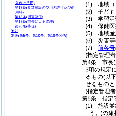
条例の準用)
(1)
地域コ
第17条
(食堂施設の使用の許可及び使
(2)
子ども
用料)
第18条
(損害賠償)
(3)
学習活
第19条
(市長による管理)
(4)
保健医
第20条
(委任)
附則
(5)
地域産
別表
(第5条、第10条、第19条関係)
(6)
災害等
(7)
前各号
(指定管理
第4条
市長
3項の規定
るもの
(以
せるものと
(指定管理者
第5条
指定
(1)
施設並
う。)
の維