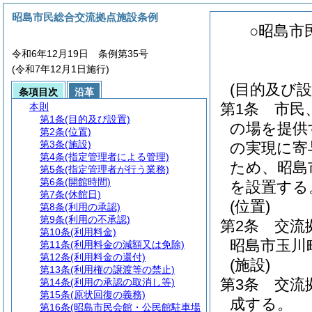
昭島市民総合交流拠点施設条例
○昭島市
令和6年12月19日 条例第35号
(令和7年12月1日施行)
(目的及び設
条項目次
沿革
第1条
市民
本則
第1条
(目的及び設置)
の場を提供
第2条
(位置)
第3条
(施設)
の実現に寄
第4条
(指定管理者による管理)
ため、昭島
第5条
(指定管理者が行う業務)
第6条
(開館時間)
を設置する
第7条
(休館日)
(位置)
第8条
(利用の承認)
第9条
(利用の不承認)
第2条
交流
第10条
(利用料金)
昭島市玉川
第11条
(利用料金の減額又は免除)
第12条
(利用料金の還付)
(施設)
第13条
(利用権の譲渡等の禁止)
第3条
交流
第14条
(利用の承認の取消し等)
第15条
(原状回復の義務)
成する。
第16条
(昭島市民会館・公民館駐車場