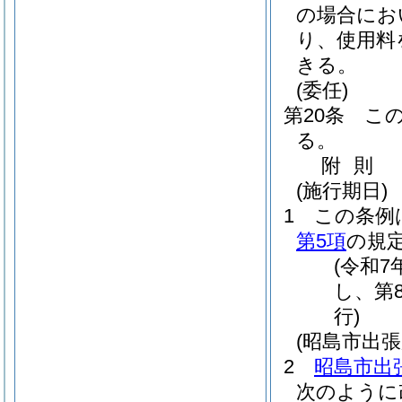
の場合にお
り、使用料
きる。
(委任)
第20条
こ
る。
附
則
(施行期日)
1
この条例
第5項
の規
(令和
し、第
行)
(昭島市出
2
昭島市出
次のように