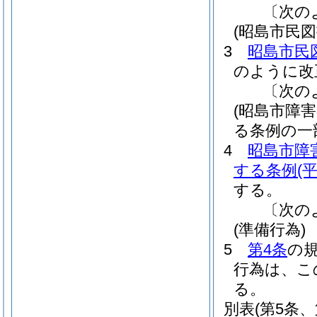
〔次の
(昭島市民
3
昭島市民
のように改
〔次の
(昭島市障
る条例の一
4
昭島市障
する条例
(
する。
〔次の
(準備行為)
5
第4条
の
行為は、こ
る。
別表
(第5条、