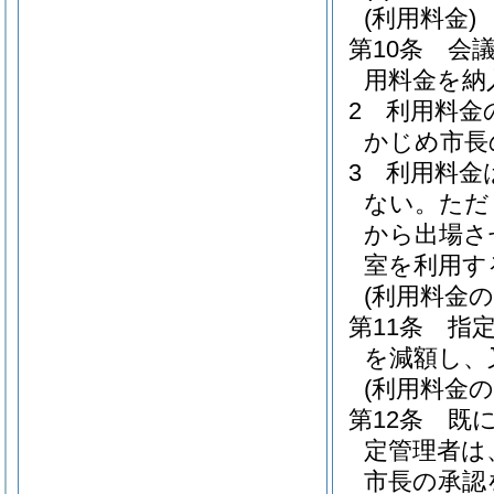
(利用料金)
第10条
会
用料金を納
2
利用料金
かじめ市長
3
利用料金
ない。
ただ
から出場さ
室を利用す
(利用料金
第11条
指
を減額し、
(利用料金の
第12条
既
定管理者は
市長の承認