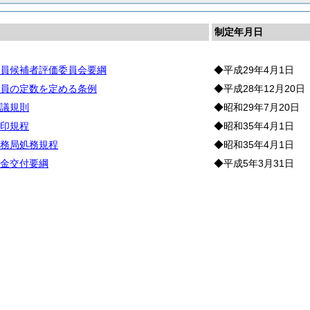
制定年月日
員候補者評価委員会要綱
◆平成29年4月1日
員の定数を定める条例
◆平成28年12月20日
議規則
◆昭和29年7月20日
印規程
◆昭和35年4月1日
務局処務規程
◆昭和35年4月1日
金交付要綱
◆平成5年3月31日