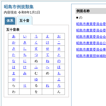
昭島市例規類集
例規名称
内容現在 令和8年1月1日
■ の
体系
五十音
昭島市農業委員会委
五十音表
昭島市農業委員会委
あ
い
う
え
お
昭島市農業委員会会
か
き
く
け
こ
昭島市農業委員会公
さ
し
す
せ
そ
昭島市農業委員会事
た
ち
つ
て
と
昭島市農業団体補助
な
に
ぬ
ね
の
は
ひ
ふ
へ
ほ
ま
み
む
め
も
や
ゆ
よ
ら
り
る
れ
ろ
わ
を
ん