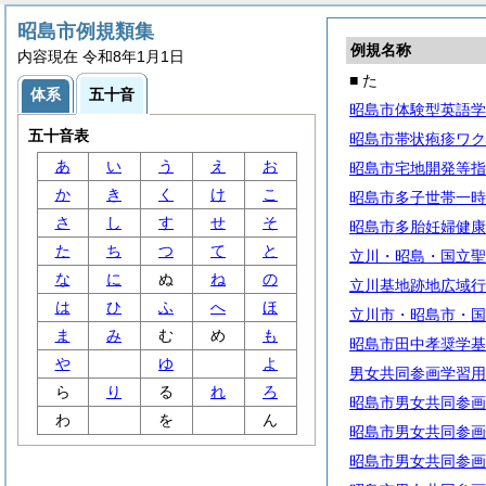
昭島市例規類集
例規名称
内容現在 令和8年1月1日
■ た
体系
五十音
昭島市体験型英語学
五十音表
昭島市帯状疱疹ワク
あ
い
う
え
お
昭島市宅地開発等指
か
き
く
け
こ
昭島市多子世帯一時
さ
し
す
せ
そ
昭島市多胎妊婦健康
た
ち
つ
て
と
立川・昭島・国立聖
な
に
ぬ
ね
の
立川基地跡地広域行
は
ひ
ふ
へ
ほ
立川市・昭島市・国
ま
み
む
め
も
昭島市田中孝奨学基
や
ゆ
よ
男女共同参画学習用
ら
り
る
れ
ろ
昭島市男女共同参画
わ
を
ん
昭島市男女共同参画
昭島市男女共同参画