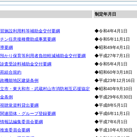
制定年月日
習施設利用料等補助金交付要綱
◆令和4年4月1日
チン任意接種費助成事業要綱
◆令和5年11月1日
導要綱
◆昭和49年4月1日
預かり保育等利用者負担軽減補助金交付要綱
◆平成27年7月1日
診査受診料補助金交付要綱
◆令和5年4月1日
苑組合規約
◆昭和60年3月18日
政機能地区建築条例
◆平成23年12月16日
立市・東大和市・武蔵村山市消防相互応援協定
◆昭和40年9月10日
金条例
◆平成29年6月30日
視聴覚資料貸出要綱
◆平成8年5月1日
関連団体・グループ登録要綱
◆平成6年11月1日
情報誌編集委員会要綱
◆平成7年6月1日
推進委員会要綱
◆平成10年4月30日