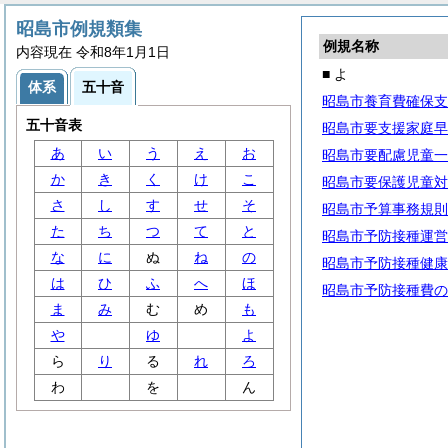
昭島市例規類集
例規名称
内容現在 令和8年1月1日
■ よ
体系
五十音
昭島市養育費確保支
五十音表
昭島市要支援家庭早
あ
い
う
え
お
昭島市要配慮児童一
か
き
く
け
こ
昭島市要保護児童対
さ
し
す
せ
そ
昭島市予算事務規則
た
ち
つ
て
と
昭島市予防接種運営
な
に
ぬ
ね
の
昭島市予防接種健康
は
ひ
ふ
へ
ほ
昭島市予防接種費の
ま
み
む
め
も
や
ゆ
よ
ら
り
る
れ
ろ
わ
を
ん