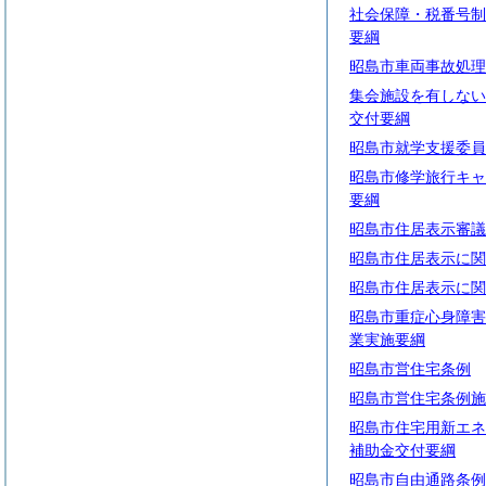
社会保障・税番号制
要綱
昭島市車両事故処理
集会施設を有しない
交付要綱
昭島市就学支援委員
昭島市修学旅行キャ
要綱
昭島市住居表示審議
昭島市住居表示に関
昭島市住居表示に関
昭島市重症心身障害
業実施要綱
昭島市営住宅条例
昭島市営住宅条例施
昭島市住宅用新エネ
補助金交付要綱
昭島市自由通路条例