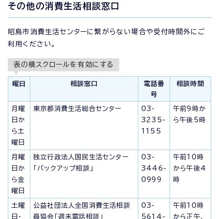
その他の消費生活相談窓口
昭島市消費生活センターに繋がらない場合や受付時間外にご
利用ください。
表の横スクロールを有効にする
曜日
相談窓口
電話番
相談時間
号
月曜
東京都消費生活総合センター
03-
午前9時か
日か
3235-
ら午後5時
ら土
1155
曜日
月曜
独立行政法人国民生活センター
03-
午前10時
日か
「バックアップ相談」
3446-
から午後4
ら金
0999
時
曜日
土曜
公益社団法人全国消費生活相談
03-
午前10時
日・
員協会「週末電話相談」
5614-
から正午、