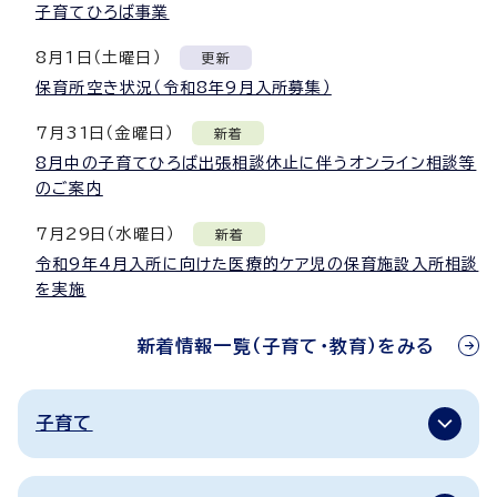
子育てひろば事業
8月1日（土曜日）
更新
保育所空き状況（令和8年9月入所募集）
7月
31
日（金曜日）
新着
8月中の子育てひろば出張相談休止に伴うオンライン相談等
のご案内
7月
29
日（水曜日）
新着
令和9年4月入所に向けた医療的ケア児の保育施設入所相談
を実施
新着情報一覧（子育て・教育）をみる
子育て