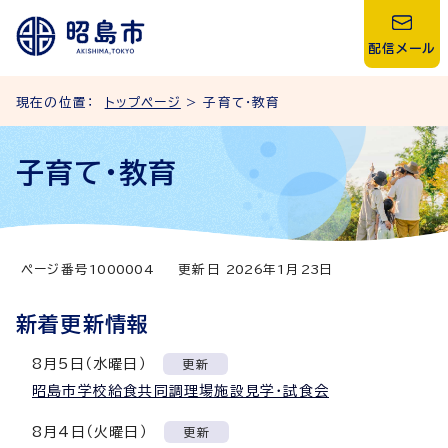
配信メール
現在の位置：
トップページ
> 子育て・教育
子育て・教育
ページ番号
1000004
更新日
2026
年1月
23
日
新着更新情報
8月5日（水曜日）
更新
昭島市学校給食共同調理場施設見学・試食会
8月4日（火曜日）
更新