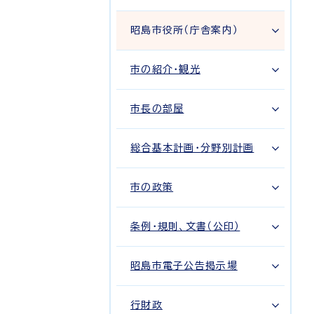
昭島市役所（庁舎案内）
市の紹介・観光
市長の部屋
総合基本計画・分野別計画
市の政策
条例・規則、文書（公印）
昭島市電子公告掲示場
行財政