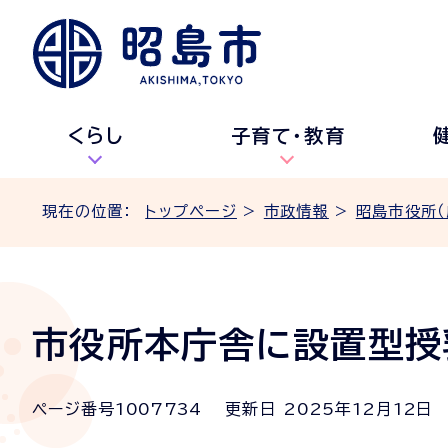
くらし
子育て・教育
現在の位置：
トップページ
>
市政情報
>
昭島市役所（
市役所本庁舎に設置型授
ページ番号
1007734
更新日
2025
年
12
月
12
日