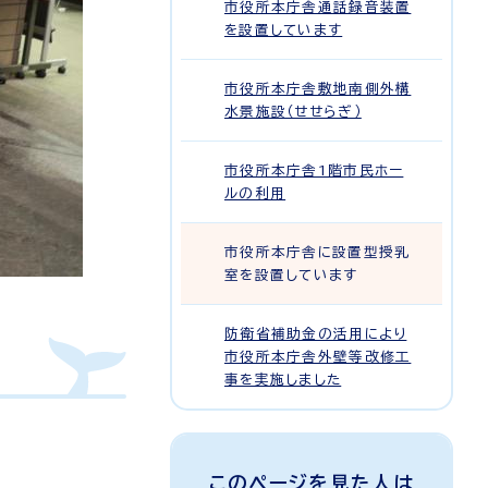
市役所本庁舎通話録音装置
を設置しています
市役所本庁舎敷地南側外構
水景施設（せせらぎ）
市役所本庁舎1階市民ホー
ルの利用
市役所本庁舎に設置型授乳
室を設置しています
防衛省補助金の活用により
市役所本庁舎外壁等改修工
事を実施しました
このページを見た人は