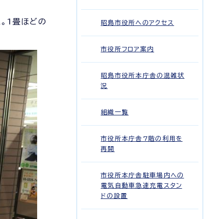
た。1畳ほどの
昭島市役所へのアクセス
市役所フロア案内
昭島市役所本庁舎の混雑状
況
組織一覧
市役所本庁舎7階の利用を
再開
市役所本庁舎駐車場内への
電気自動車急速充電スタン
ドの設置