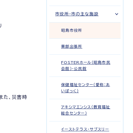
市役所・市の主な施設
り
昭島市役所
東部出張所
FOSTERホール（昭島市民
会館）・公民館
保健福祉センター（愛称：あ
いぽっく）
また、災害時
アキシマエンシス（教育福祉
総合センター）
イーストテラス・サブスリー